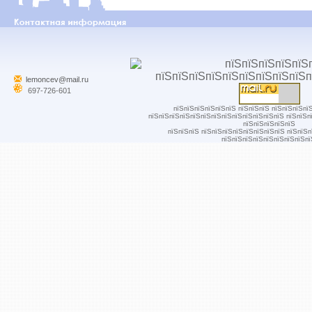
lemoncev@mail.ru
697-726-601
пїЅпїЅпїЅпїЅпїЅпїЅ пїЅпїЅпїЅ пїЅпїЅпїЅпї
пїЅпїЅпїЅпїЅпїЅпїЅпїЅпїЅпїЅпїЅпїЅпїЅпїЅ пїЅпїЅп
пїЅпїЅпїЅпїЅпїЅ
пїЅпїЅпїЅ пїЅпїЅпїЅпїЅпїЅпїЅпїЅпїЅ пїЅпїЅ
пїЅпїЅпїЅпїЅпїЅпїЅпїЅпїЅпї