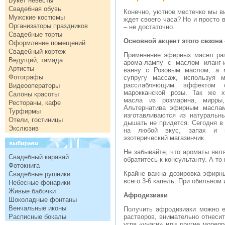
Букет невесты
Свадебная обувь
Конечно, уютное местечко мы в
Мужские костюмы
ждет своего часа? Но и просто 
Организаторы праздников
– не достаточно.
Свадебные торты
Основной акцент этого сезона
Оформление помещений
Свадебный кортеж
Применение эфирных масел раз
Ведущий, тамада
арома-лампу с маслом иланг-
Артисты
ванну с Розовым маслом, а 
Фотографы
супругу массаж, используя 
расслабляющим эффектом 
Видеооператоры
марокканской розы. Так же 
Салоны красоты
масла из розмарина, мирры
Рестораны, кафе
Альтернатива эфирным маслам
Турфирмы
изготавливаются из натуральны
Отели, гостиницы
дышать не придется. Сегодня в
Экслюзив
на любой вкус, запах и ц
эзотерический магазинчик.
Не забывайте, что ароматы явл
Свадебный каравай
обратитесь к консультанту. А т
Фотокнига
Крайне важна дозировка эфирн
Свадебные рушники
всего 3-6 капель. При обильном
Небесные фонарики
Живые бабочки
Афродизиаки
Шоколадные фонтаны
Венчальные иконы
Получить афродизиаки можно е
Расписные бокалы
растворов, внимательно отнесит
угря «унаги» или другие мореп