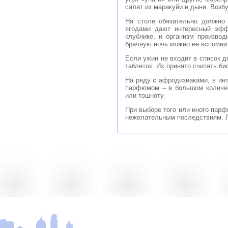
салат из маракуйи и дыни. Возб
На столе обязательно должно 
ягодами дают интересный эфф
клубнике, и организм произво
брачную ночь можно не вспомни
Если ужин не входит в список д
таблеток. Их принято считать б
На ряду с афродизиаками, в ин
парфюмом – в большом количес
или тошноту.
При выборе того или иного парф
нежелательным последствиям. Л