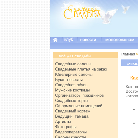
Главная
>
Свадебные салоны
Свадебные платья на заказ
Ювелирные салоны
Как
Букет невесты
Свадебная обувь
Как п
Мужские костюмы
Восто
Организаторы праздников
которо
Свадебные торты
Оформление помещений
Свадебный кортеж
Ведущий, тамада
Артисты
Фотографы
Видеооператоры
Салоны красоты