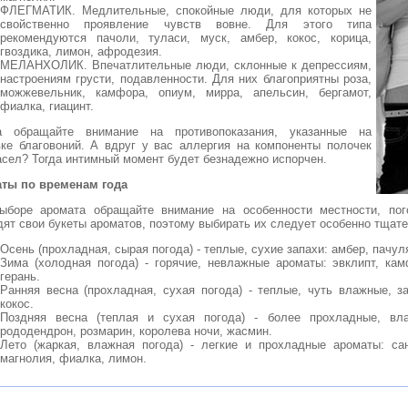
ФЛЕГМАТИК. Медлительные, спокойные люди, для которых не
свойственно проявление чувств вовне. Для этого типа
рекомендуются пачоли, туласи, муск, амбер, кокос, корица,
гвоздика, лимон, афродезия.
МЕЛАНХОЛИК. Впечатлительные люди, склонные к депрессиям,
настроениям грусти, подавленности. Для них благоприятны роза,
можжевельник, камфора, опиум, мирра, апельсин, бергамот,
фиалка, гиацинт.
а обращайте внимание на противопоказания, указанные на
вке благовоний. А вдруг у вас аллергия на компоненты полочек
асел? Тогда интимный момент будет безнадежно испорчен.
ты по временам года
ыборе аромата обращайте внимание на особенности местности, пог
дят свои букеты ароматов, поэтому выбирать их следует особенно тщате
Осень (прохладная, сырая погода) - теплые, сухие запахи: амбер, пачуля
Зима (холодная погода) - горячие, невлажные ароматы: эвклипт, кам
герань.
Ранняя весна (прохладная, сухая погода) - теплые, чуть влажные, за
кокос.
Поздняя весна (теплая и сухая погода) - более прохладные, вл
рододендрон, розмарин, королева ночи, жасмин.
Лето (жаркая, влажная погода) - легкие и прохладные ароматы: сан
магнолия, фиалка, лимон.