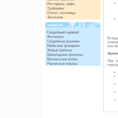
Рестораны, кафе
Турфирмы
Отели, гостиницы
Экслюзив
Свадебный каравай
Фотокнига
Всегд
Свадебные рушники
упако
Небесные фонарики
или м
Живые бабочки
Арома
Шоколадные фонтаны
Венчальные иконы
При в
Расписные бокалы
подхо