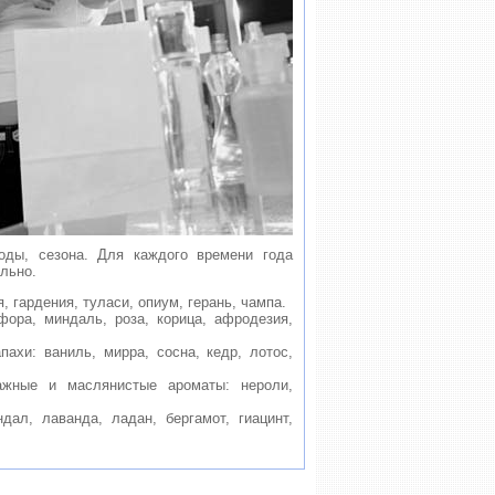
оды, сезона. Для каждого времени года
льно.
, гардения, туласи, опиум, герань, чампа.
фора, миндаль, роза, корица, афродезия,
пахи: ваниль, мирра, сосна, кедр, лотос,
ажные и маслянистые ароматы: нероли,
дал, лаванда, ладан, бергамот, гиацинт,