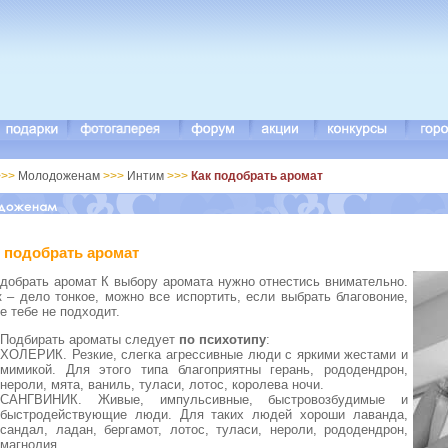
>>
Молодоженам
>>>
Интим
>>>
Как подобрать аромат
 подобрать аромат
одобрать аромат К выбору аромата нужно отнестись внимательно.
к – дело тонкое, можно все испортить, если выбрать благовоние,
е тебе не подходит.
Подбирать ароматы следует
по психотипу
:
ХОЛЕРИК. Резкие, слегка агрессивные люди с яркими жестами и
мимикой. Для этого типа благоприятны герань, рододендрон,
нероли, мята, ваниль, туласи, лотос, королева ночи.
САНГВИНИК. Живые, импульсивные, быстровозбудимые и
быстродействующие люди. Для таких людей хороши лаванда,
сандал, ладан, бергамот, лотос, туласи, нероли, рододендрон,
магнолия.