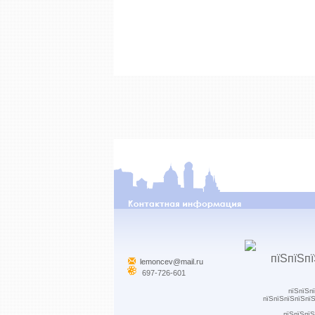
lemoncev@mail.ru
697-726-601
пїЅпїЅп
пїЅпїЅпїЅпїЅпї
пїЅпїЅпїЅ