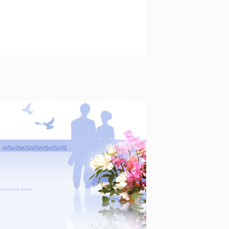
пїЅпїЅпїЅпїЅпїЅпїЅпїЅ
рогатной маме
.