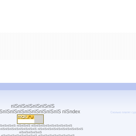
Сколько платят
сур
їЅпїЅпїЅпїЅ пїЅпїЅпїЅ пїЅпїЅпїЅпїЅпїЅпїЅпїЅпїЅпїЅ
ЅпїЅпїЅпїЅпїЅпїЅпїЅпїЅпїЅ пїЅпїЅпїЅпїЅпїЅпїЅпїЅпїЅпїЅпїЅ
пїЅпїЅпїЅпїЅпїЅ
 пїЅпїЅпїЅпїЅпїЅпїЅпїЅпїЅ пїЅпїЅпїЅпїЅпїЅпїЅпїЅпїЅ