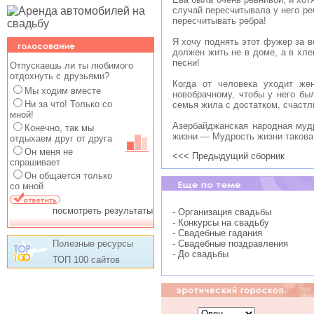
случай пересчитывала у него ре
пересчитывать ребра!
Я хочу поднять этот фужер за вс
должен жить не в доме, а в хле
песни!
Отпускаешь ли ты любимого
отдохнуть с друзьями?
Когда от человека уходит жен
Мы ходим вместе
новобрачному, чтобы у него был
Ни за что! Только со
семья жила с достатком, счастл
мной!
Азербайджанская народная мудр
Конечно, так мы
жизни — Мудрость жизни такова
отдыхаем друг от друга
Он меня не
<<< Предыдущий сборник
спрашивает
Он общается только
со мной
посмотреть результаты
- Организация свадьбы
- Конкурсы на свадьбу
- Свадебные гадания
Полезные ресурсы
- Свадебные поздравления
- До свадьбы
ТОП 100 сайтов