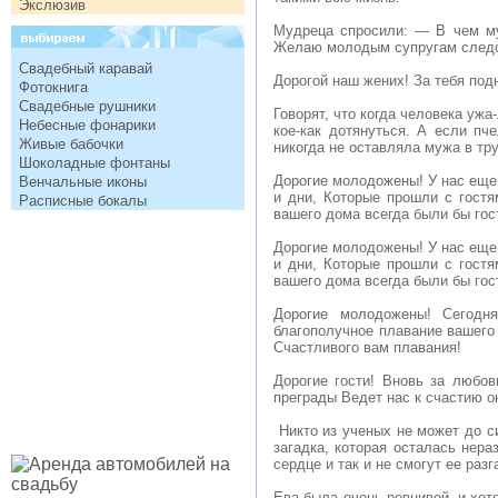
Экслюзив
Мудреца спросили: — В чем му
Желаю молодым супругам следова
Свадебный каравай
Дорогой наш жених! За тебя под
Фотокнига
Свадебные рушники
Говорят, что когда человека ужа
Небесные фонарики
кое-как дотянуться. А если пч
Живые бабочки
никогда не оставляла мужа в тр
Шоколадные фонтаны
Дорогие молодожены! У нас еще 
Венчальные иконы
и дни, Которые прошли с гостя
Расписные бокалы
вашего дома всегда были бы го
Дорогие молодожены! У нас еще 
и дни, Которые прошли с гостя
вашего дома всегда были бы го
Дорогие молодожены! Сегодн
благополучное плавание вашего 
Счастливого вам плавания!
Дорогие гости! Вновь за любов
преграды Ведет нас к счастию о
Никто из ученых не может до си
загадка, которая осталась нера
сердце и так и не смогут ее разг
Ева была очень ревнивой, и хот