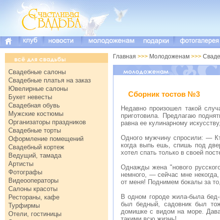
Главная
>>>
Молодоженам
>>>
Свад
Свадебные салоны
Свадебные платья на заказ
Ювелирные салоны
Сборник тостов №3
Букет невесты
Свадебная обувь
Недавно произошел такой случа
Мужские костюмы
приготовила. Предлагаю подня
Организаторы праздников
равна ее кулинарному искусству
Свадебные торты
Одного мужчину спросили: — Кт
Оформление помещений
когда выпь ешь, спишь под две
Свадебный кортеж
хотел спать только в своей пос
Ведущий, тамада
Артисты
Однажды жена "нового русского
Фотографы
немного, — сейчас мне некогда,
Видеооператоры
от меня! Поднимем бокалы за то
Салоны красоты
В одном городе жила-была бед
Рестораны, кафе
был бедный, садовник был то
Турфирмы
домишке с видом на море. Дава
Отели, гостиницы
такими всю жизнь!