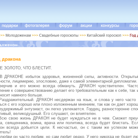
>>
Молодоженам
>>>
Свадебные гороскопы
>>>
Китайский гороскоп
>>>
Год 
д дракона
Е ЗОЛОТО, ЧТО БЛЕСТИТ.
КОНЕ избыток здоровья, жизненной силы, активности. Открытый и
ности, лицемерию, злословию, даже к самой элементарной дипломатии. 
верчив и его можно всегда обмануть. ДРАКОН чувствителен. Част
ение к совершенствованию делает его требовательным как к себе, так и
носит намного больше.
ажительный. ДРАКОН несдержан на язык, и слова у него часто о
ься с его хорошо или плохо изложенным мнением, так как он дает хоро
ржимый энтузиаст, он легко увлекается. Гордец, разносторонне спос
ливый, великодушный. Его слушают, он влиятелен.
вою жизнь ДРАКОН не будет нуждаться ни в чем. Сможет преусп
та, священника, воина, врача или политика, всегда будет блистать. Е
 он всегда добьется цели. К несчастью, он с таким же успехом мож
итель!
ви он часто любим, но сам любит редко. У него никогда не будет люб