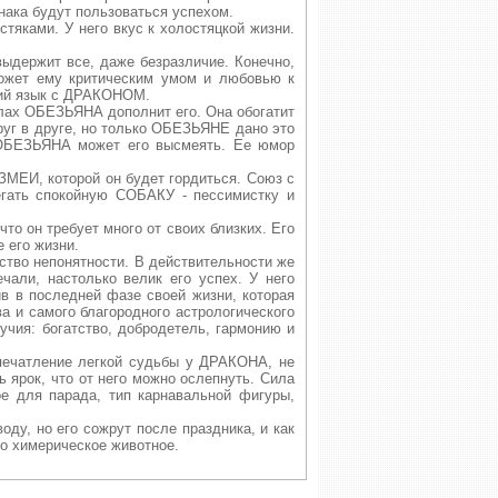
ака будут пользоваться успехом.
ками. У него вкус к холостяцкой жизни.
ержит все, даже безразличие. Конечно,
ожет ему критическим умом и любовью к
щий язык с ДРАКОНОМ.
лах ОБЕЗЬЯНА дополнит его. Она обогатит
руг в друге, но только ОБЕЗЬЯНЕ дано это
 ОБЕЗЬЯНА может его высмеять. Ее юмор
ЕИ, которой он будет гордиться. Союз с
гать спокойную СОБАКУ - пессимистку и
 он требует много от своих близких. Его
 его жизни.
во непонятности. В действительности же
чали, настолько велик его успех. У него
ив в последней фазе своей жизни, которая
ва и самого благородного астрологического
учия: богатство, добродетель, гармонию и
ечатление легкой судьбы у ДРАКОНА, не
ь ярок, что от него можно ослепнуть. Сила
ое для парада, тип карнавальной фигуры,
ду, но его сожрут после праздника, и как
то химерическое животное.