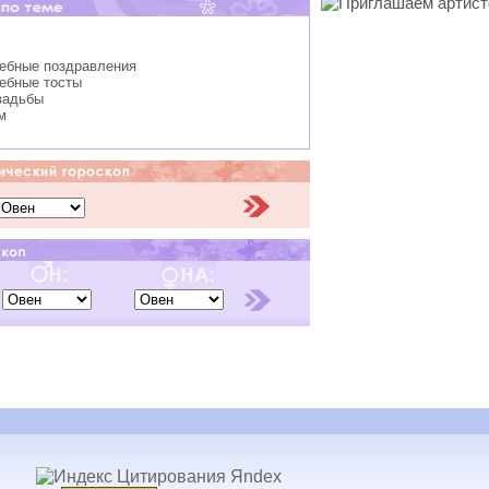
дебные поздравления
дебные тосты
вадьбы
м