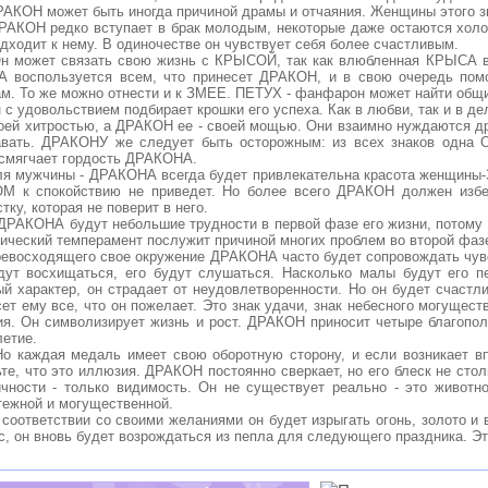
РАКОН может быть иногда причиной драмы и отчаяния. Женщины этого зн
Н редко вступает в брак молодым, некоторые даже остаются холостя
дходит к нему. В одиночестве он чувствует себя более счастливым.
жет связать свою жизнь с КРЫСОЙ, так как влюбленная КРЫСА выд
 воспользуется всем, что принесет ДРАКОН, и в свою очередь пом
ам. То же можно отнести и к ЗМЕЕ. ПЕТУХ - фанфарон может найти об
удовольствием подбирает крошки его успеха. Как в любви, так и в де
воей хитростью, а ДРАКОН ее - своей мощью. Они взаимно нуждаются д
авать. ДРАКОНУ же следует быть осторожным: из всех знаков одна
 смягчает гордость ДРАКОНА.
ужчины - ДРАКОНА всегда будет привлекательна красота женщины-ЗМ
М к спокойствию не приведет. Но более всего ДРАКОН должен избе
тку, которая не поверит в него.
КОНА будут небольшие трудности в первой фазе его жизни, потому что
ический темперамент послужит причиной многих проблем во второй фазе
сходящего свое окружение ДРАКОНА часто будет сопровождать чувст
дут восхищаться, его будут слушаться. Насколько малы будут его пе
ый характер, он страдает от неудовлетворенности. Но он будет счастл
ет ему все, что он пожелает. Это знак удачи, знак небесного могущест
ия. Он символизирует жизнь и рост. ДРАКОН приносит четыре благопол
летие.
ждая медаль имеет свою оборотную сторону, и если возникает вп
те, что это иллюзия. ДРАКОН постоянно сверкает, но его блеск не стол
ичности - только видимость. Он не существует реально - это животн
тежной и могущественной.
тветствии со своими желаниями он будет изрыгать огонь, золото и во
с, он вновь будет возрождаться из пепла для следующего праздника. Э