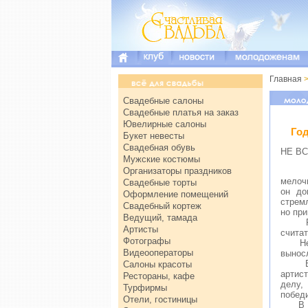
Главная
>
Свадебные салоны
Свадебные платья на заказ
Ювелирные салоны
Го
Букет невесты
Свадебная обувь
НЕ ВС
Мужские костюмы
Организаторы праздников
В ДРА
мелоч
Свадебные торты
он до
Оформление помещений
стремл
Свадебный кортеж
но при
Ведущий, тамада
Раздр
Артисты
считат
Фотографы
Неуде
Видеооператоры
вынос
Всю с
Салоны красоты
артис
Рестораны, кафе
делу,
Турфирмы
побед
Отели, гостиницы
В люб