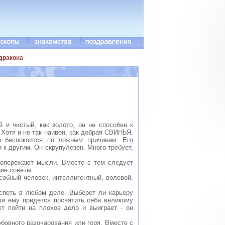
дракона
 чистый, как золото, он не способен к
Хотя и не так наивен, как добрая СВИНЬЯ,
о беспокоится по ложным причинам. Его
 к другим. Он скрупулезен. Много требует,
пережают мысли. Вместе с тем следует
шие советы.
обный человек, интеллигентный, волевой,
еть в любом деле. Выберет ли карьеру
сли ему придется посвятить себя великому
ет пойти на плохое дело и выиграет - он
овного разочарования или горя. Вместе с