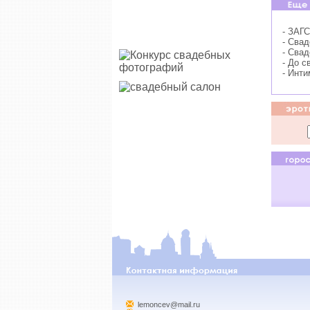
- ЗАГС
- Сва
- Сва
- До с
- Инти
lemoncev@mail.ru