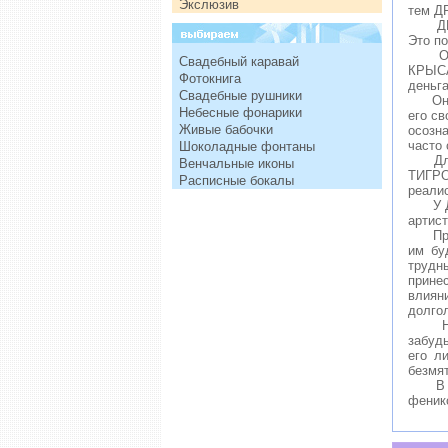
Экслюзив
тем Д
ДРАКО
Это по
Он мо
Свадебный каравай
КРЫСА
Фотокнига
деньг
Свадебные рушники
Он с 
Небесные фонарики
его с
Живые бабочки
осозн
часто
Шоколадные фонтаны
Для м
Венчальные иконы
ТИГРО
Расписные бокалы
реалис
У ДРА
артист
Прево
им бу
трудн
принес
влиян
долго
Но ка
забудь
его л
безмя
В соо
феник