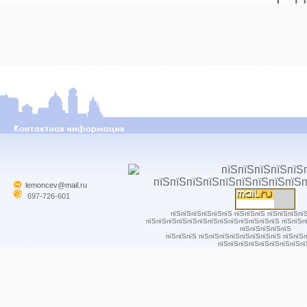
lemoncev@mail.ru
697-726-601
пїЅпїЅпїЅпїЅпїЅпїЅ пїЅпїЅпїЅ пїЅпїЅпїЅпї
пїЅпїЅпїЅпїЅпїЅпїЅпїЅпїЅпїЅпїЅпїЅпїЅпїЅ пїЅпїЅп
пїЅпїЅпїЅпїЅпїЅ
пїЅпїЅпїЅ пїЅпїЅпїЅпїЅпїЅпїЅпїЅпїЅ пїЅпїЅ
пїЅпїЅпїЅпїЅпїЅпїЅпїЅпїЅпї