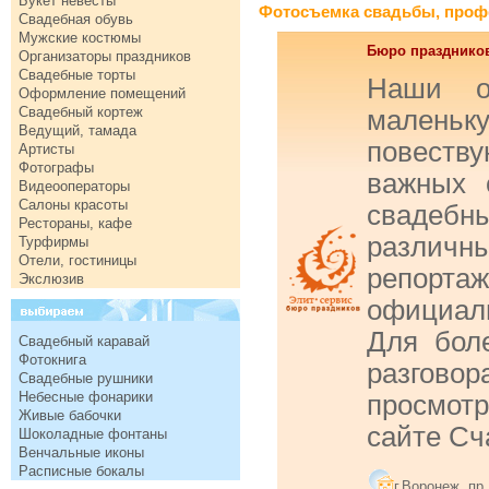
Букет невесты
Фотосъемка свадьбы, проф
Свадебная обувь
Мужские костюмы
Бюро праздников
Организаторы праздников
Свадебные торты
Наши о
Оформление помещений
Свадебный кортеж
маленьк
Ведущий, тамада
повест
Артисты
Фотографы
важных 
Видеооператоры
Салоны красоты
свадебн
Рестораны, кафе
различн
Турфирмы
Отели, гостиницы
репор
Экслюзив
официаль
Для боле
Свадебный каравай
Фотокнига
разгово
Свадебные рушники
Небесные фонарики
просмот
Живые бабочки
сайте Сч
Шоколадные фонтаны
Венчальные иконы
Расписные бокалы
г.Воронеж, пр