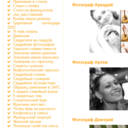
Признания в стихах
Фотограф Аркадий
Стихи о любви
Стихи на французском
смс расставания
Выбор имени ребенку
Церковный календарь
2010
Я тебя люблю
Девичник
Свидетели на свадьбу
Свадебная фотография
Гороскоп совместимости
Значение имени девочки
Значение имени мальчика
Любовник по гороскопу
Фотограф Артем
Секреты сумочки
Мифологический гороскоп
Свадебный сонник
Свадебные суеверия
Свадебное путешествие
Образец заявления в ЗАГС
5 правил семейной жизни
5 запретных тем
Сознательный брак
Мужчины мечтают...
Чтобы брак не распался
Конфликты в семье
Французский поцелуй
Фотограф Дмитрий
Женский оргазм
Полезные свойства секса