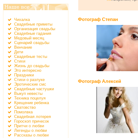
Фотограф Cтепан
Чихалка
Свадебные приметы
Организация свадьбы
Свадебные гадания
Медовый месяц
Сценарий свадьбы
Венчание
Дети
Свадебные тесты
Стихи
Жизнь до свадьбы
Это интересно
Праздники
Стихи о разлуке
Фотограф Алексей
Эротические смс
Свадебные частушки
Выкуп невесты
Техника поцелуя
Крещение ребенка
Сватовство
Помолвка
Свадебная лотерея
Гороскоп причесок
Притчи о любви
Легенды о любви
Рассказы о любви