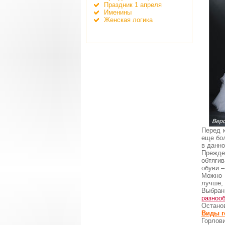
Праздник 1 апреля
Именины
Женская логика
Перед 
еще бо
в данно
Прежде
обтяги
обуви 
Можно 
лучше, 
Выбран
разноо
Остано
Виды г
Горлов