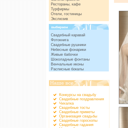
Рестораны, кафе
Турфирмы
Отели, гостиницы
Экслюзив
Свадебный каравай
Фотокнига
Свадебные рушники
Небесные фонарики
Живые бабочки
Шоколадные фонтаны
Венчальные иконы
Расписные бокалы
Конкурсы на свадьбу
Свадебные поздравления
Чихалка
Свадебные тосты
Свадебные приметы
Организация свадьбы
Свадебные гороскопы
Свадебные гадания