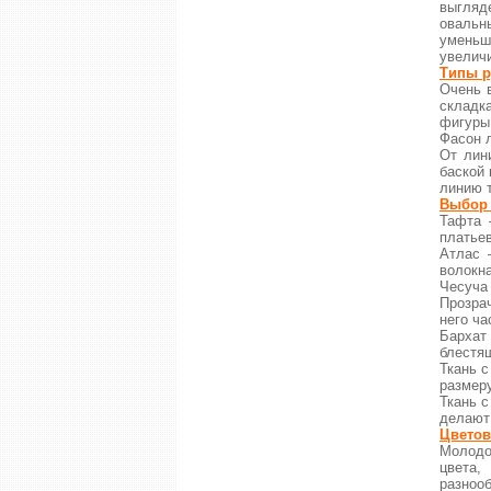
выгляд
овальн
уменьш
увеличи
Типы р
Очень 
складк
фигуры
Фасон 
От лин
баской
линию 
Выбор 
Тафта 
платьев
Атлас 
волокна
Чесуча
Прозра
него ча
Бархат
блестя
Ткань с
размер
Ткань 
делают 
Цветов
Молодо
цвета,
разноо