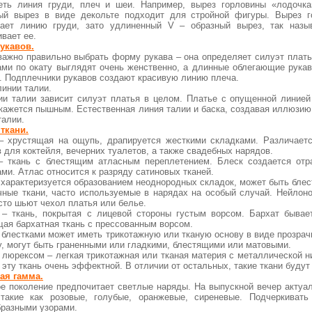
еть линия груди, плеч и шеи. Например, вырез горловины «лодочка
ый вырез в виде декольте подходит для стройной фигуры. Вырез 
ает линию груди, зато удлиненный V – образный вырез, так назы
вает ее.
укавов.
важно правильно выбрать форму рукава – она определяет силуэт плать
ами по окату выглядят очень женственно, а длинные облегающие рукав
. Подплечники рукавов создают красивую линию плеча.
линии талии.
ии талии зависит силуэт платья в целом. Платье с опущенной линией
 кажется пышным. Естественная линия талии и баска, создавая иллюзию
талии.
ткани.
– хрустящая на ощупь, драпируется жесткими складками. Различает
 для коктейля, вечерних туалетов, а также свадебных нарядов.
– ткань с блестящим атласным переплетением. Блеск создается от
ми. Атлас относится к разряду сатиновых тканей.
 характеризуется образованием неоднородных складок, может быть блес
чные ткани, часто используемые в нарядах на особый случай. Нейлон
сто шьют чехол платья или белье.
 – ткань, покрытая с лицевой стороны густым ворсом. Бархат бывае
щая бархатная ткань с прессованным ворсом.
 блестками может иметь трикотажную или тканую основу в виде прозрач
у, могут быть граненными или гладкими, блестящими или матовыми.
с люрексом – легкая трикотажная или тканая материя с металлической 
эту ткань очень эффектной. В отличии от остальных, такие ткани буду
ая гамма.
е поколение предпочитает светлые наряды. На выпускной вечер актуа
 такие как розовые, голубые, оранжевые, сиреневые. Подчеркиват
бразными узорами.