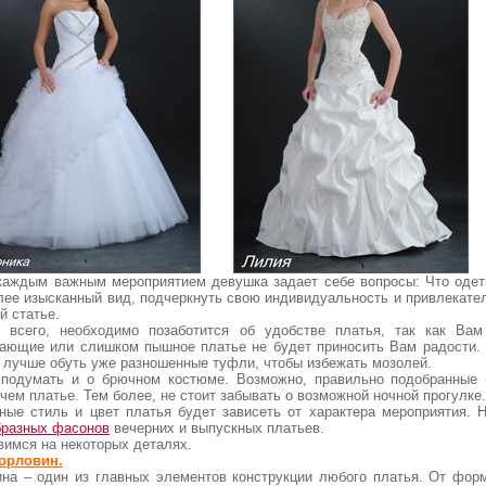
каждым важным мероприятием девушка задает себе вопросы: Что одеть
лее изысканный вид, подчеркнуть свою индивидуальность и привлекате
й статье.
 всего, необходимо позаботится об удобстве платья, так как Ва
вающие или слишком пышное платье не будет приносить Вам радости. 
– лучше обуть уже разношенные туфли, чтобы избежать мозолей.
подумать и о брючном костюме. Возможно, правильно подобранные 
чем платье. Тем более, не стоит забывать о возможной ночной прогулке.
ные стиль и цвет платья будет зависеть от характера мероприятия. 
бразных фасонов
вечерних и выпускных платьев.
вимся на некоторых деталях.
орловин.
ина – один из главных элементов конструкции любого платья. От форм