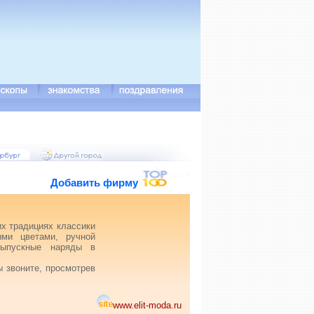
Добавить фирму
х традициях классики
ыми цветами, ручной
Выпускные наряды в
ы звоните, просмотрев
www.elit-moda.ru