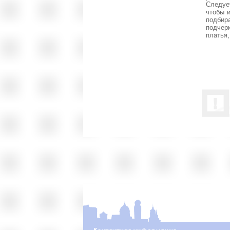
Следуе
чтобы 
подбир
подчер
платья,