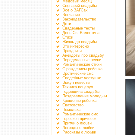
Медовый месяц
Сценарий свадьбы
Все о ЗАГСах
Венчание
Законодательство
Дети
Свадебные тесты
День Св. Валентина
Стихи
Жизнь до свадьбы
Это интересно
Праздники
Анекдоты про свадьбу
Переделанные песни
Романтические стихи
С рождением ребенка
Эротические смс
Свадебные частушки
Выкуп невесты
Техника поцелуя
Годовщина свадьбы
Поздравления молодым
Крещение ребенка
Сватовство
Помолвка
Романтические смс
Гороскоп причесок
Притчи о любви
Легенды о любви
Рассказы о любви