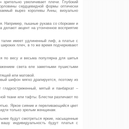
» зрительно увеличивает плечи. Глубокий
горловины сердцевидной формы оптически
ваемый вырез королевы Анны, визуально
я. Например, пышные рукава со сборками и
а делают акцент на утонченное восприятие
 талии имеет удлиненный лиф, а платье с
 широких плеч, в то же время подчеркивают
ся по весу и весьма популярна для шитья
ражением света еле заметными пушистыми
тящей или матовой.
овый шифон мягко драпируется, поэтому из
т гладкостриженный, мятый и панбархат –
ной ткани или тафты. Блестки различают по
нитью. Яркое сияние и переливающийся цвет
т идти только зрелым женщинам.
льнее будут смотреться яркие, насыщенные
ь вашу индивидуальность будут платья с