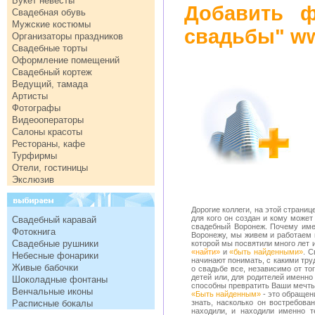
Букет невесты
Добавить ф
Свадебная обувь
Мужские костюмы
свадьбы" ww
Организаторы праздников
Свадебные торты
Оформление помещений
Свадебный кортеж
Ведущий, тамада
Артисты
Фотографы
Видеооператоры
Салоны красоты
Рестораны, кафе
Турфирмы
Отели, гостиницы
Экслюзив
Дорогие коллеги, на этой страниц
для кого он создан и кому может
Свадебный каравай
свадебный Воронеж. Почему им
Фотокнига
Воронежу, мы живем и работаем 
Свадебные рушники
которой мы посвятили много лет 
«найти»
и
«быть найденными»
. С
Небесные фонарики
начинают понимать, с какими тру
Живые бабочки
о свадьбе все, независимо от тог
детей или, для родителей именно
Шоколадные фонтаны
способны превратить Ваши мечты
Венчальные иконы
«Быть найденным»
- это обращен
Расписные бокалы
знать, насколько он востребова
находили, и находили именно т