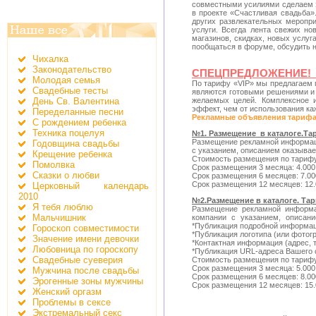
совместными усилиями сделаем э
в проекте «Счастливая свадьба»
других развлекательных меропр
услуги. Всегда лента свежих но
магазинов, скидках, новых услу
пообщаться в форуме, обсудить н
Чихалка
Законодательство
СПЕЦПРЕДЛОЖЕНИЕ! Т
Молодая семья
По тарифу «VIP» мы предлагаем 
Свадебные тесты
являются готовыми решениями и 
День Св. Валентина
желаемых целей. Комплексное 
эффект, чем от использования ка
Переделанные песни
Рекламные объявления тарифа 
С рождением ребенка
Техника поцелуя
№1. Размещение в каталоге.Т
Размещение рекламной информац
Годовщина свадьбы
с указанием, описанием оказыва
Крещение ребенка
Стоимость размещения по тариф
Помолвка
Срок размещения 3 месяца: 4.000
Сказки о любви
Срок размещения 6 месяцев: 7.00
Срок размещения 12 месяцев: 12.
Церковный календарь
2010
№2.Размещение в каталоге. Та
Я тебя люблю
Размещение рекламной информа
Мальчишник
компании с указанием, описан
*Публикация подробной информац
Гороскоп совместимости
*Публикация логотипа (или фотог
Значение имени девочки
*Контактная информация (адрес, т
Любовница по гороскопу
*Публикация URL-адреса Вашего 
Свадебные суеверия
Стоимость размещения по тари
Срок размещения 3 месяца: 5.000
Мужчина после свадьбы
Срок размещения 6 месяцев: 8.00
Эрогенные зоны мужчины
Срок размещения 12 месяцев: 15.
Женский оргазм
Проблемы в сексе
Экстремальный секс