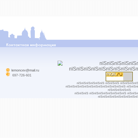
lemoncev@mail.ru
697-726-601
пїЅпїЅпїЅпїЅпїЅпїЅ пїЅпїЅпїЅ пїЅпїЅпїЅпї
пїЅпїЅпїЅпїЅпїЅпїЅпїЅпїЅпїЅпїЅпїЅпїЅпїЅ пїЅпїЅп
пїЅпїЅпїЅпїЅпїЅ
пїЅпїЅпїЅ пїЅпїЅпїЅпїЅпїЅпїЅпїЅпїЅ пїЅпїЅ
пїЅпїЅпїЅпїЅпїЅпїЅпїЅпїЅпї