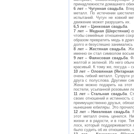
принадлежности домашнего обих
6 лет – Чугунная свадьба
. Впе
металл. По истечении шестилет
испытаний. Чугун не ковкий м
движение может разрушить их.
6,5 лет – Цинковая свадьба
.
7 лет – Медная (Шерстяная) 
чтобы семейные отношения сохр
образом превратить медь в драг
долго и безуспешно занимались 
8 лет – Жестяная свадьба
. Же
именно он стал символом восьм
9 лет – Фаянсовая свадьба
. Ф
желтой и зеленой. Из него обыч
красивый. К тому же, посуда – 
10 лет – Оловянная (Янтарная
очень гибкий металл. Супруги у
друга с полуслова. Другими си
Жене можно подарить на этот 
постели, усыпанной розовыми л
11 лет – Стальная свадьба
. С
своих отношений и истинность с
преимущественно друзья, обязат
нынешние юбиляры. Это прочило
12 лет – Никелевая свадьба
. 
этот металл очень ценился. Н
жизни и в радости, и в горе. Т
лоск, который поддерживается 
было судить об их отношениях, 