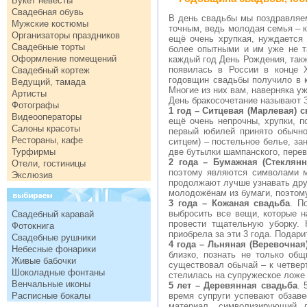
Букет невесты
Свадебная обувь
В день свадьбы мы поздравляе
Мужские костюмы
точным, ведь молодая семья – к
Организаторы праздников
ещё очень хрупкая, нуждается
Свадебные торты
более опытными и им уже не т
Оформление помещений
каждый год День Рождения, такж
появилась в России в конце X
Свадебный кортеж
годовщин свадьбы получило в 
Ведущий, тамада
Многие из них вам, наверняка уж
Артисты
День бракосочетание называют 
Фотографы
1 год – Ситцевая (Марлевая) 
Видеооператоры
ещё очень непрочны, хрупки, п
Салоны красоты
первый юбилей принято обычно
Рестораны, кафе
ситцем) – постельное белье, за
Турфирмы
две бутылки шампанского, перевя
2 года – Бумажная (Стеклянн
Отели, гостиницы
поэтому являются символами м
Экслюзив
продолжают лучше узнавать друг
молодожёнам из бумаги, поэтому
3 года – Кожаная свадьба
. П
выбросить все вещи, которые 
Свадебный каравай
провести тщательную уборку. 
Фотокнига
приобрела за эти 3 года. Подар
Свадебные рушники
4 года – Льняная (Веревочная
Небесные фонарики
близко, познать не только общ
Живые бабочки
существовал обычай – к четвер
Шоколадные фонтаны
стелилась на супружеское ложе
Венчальные иконы
5 лет – Деревянная свадьба
. 
Расписные бокалы
время супруги успевают обзаве
материал, символизирующий 