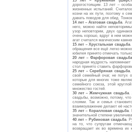
13 лет – Кружевная (Шерст
дорогостоящим. 13 лет – особ
жизненных испытаний. Считалос
козни на их пути, поэтому к се
давать поводов для обид. Тонко
14 лет – Агатовая свадьба
. Ага
него, можно найти неповторимы
узор неповторим, двух одинако
очень хорошо, вдруг в нем можно
агат считался магическим камне
15 лет – Хрустальная свадьба
обращения все ещё легко можно
юбилея принято отмечать только
20 лет – Фарфоровая свадьб
народная мудрость напоминает 
стол принято ставить фарфоров
25 лет – Серебряная свадьба
.
свой семейный очаг, не потух 
которые для многих тоже являю
семейного союза, этой кругло
множество гостей.
30 лет – Жемчужная свадьба
.
свадьбы, возможно, потому, что
слоями. Так и семья становит
взаимоуважение делают её наст
35 лет – Коралловая свадьба
.
значительной степени увеличива
40 лет – Рубиновая свадьба
. 
на то, что супругам отмечаю
возвращает их во времена их 