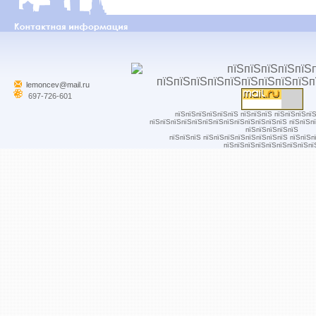
lemoncev@mail.ru
697-726-601
пїЅпїЅпїЅпїЅпїЅпїЅ пїЅпїЅпїЅ пїЅпїЅпїЅпї
пїЅпїЅпїЅпїЅпїЅпїЅпїЅпїЅпїЅпїЅпїЅпїЅпїЅ пїЅпїЅп
пїЅпїЅпїЅпїЅпїЅ
пїЅпїЅпїЅ пїЅпїЅпїЅпїЅпїЅпїЅпїЅпїЅ пїЅпїЅп
пїЅпїЅпїЅпїЅпїЅпїЅпїЅпїЅпї