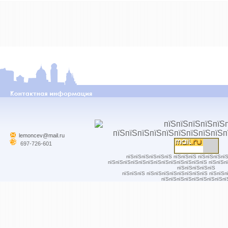
lemoncev@mail.ru
697-726-601
пїЅпїЅпїЅпїЅпїЅпїЅ пїЅпїЅпїЅ пїЅпїЅпїЅпї
пїЅпїЅпїЅпїЅпїЅпїЅпїЅпїЅпїЅпїЅпїЅпїЅпїЅ пїЅпїЅп
пїЅпїЅпїЅпїЅпїЅ
пїЅпїЅпїЅ пїЅпїЅпїЅпїЅпїЅпїЅпїЅпїЅ пїЅпїЅп
пїЅпїЅпїЅпїЅпїЅпїЅпїЅпїЅпї