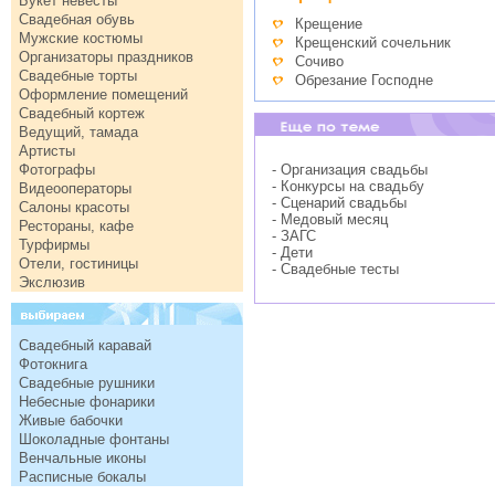
Букет невесты
Свадебная обувь
Крещение
Мужские костюмы
Крещенский сочельник
Организаторы праздников
Сочиво
Свадебные торты
Обрезание Господне
Оформление помещений
Свадебный кортеж
Ведущий, тамада
Артисты
Фотографы
- Организация свадьбы
- Конкурсы на свадьбу
Видеооператоры
- Сценарий свадьбы
Салоны красоты
- Медовый месяц
Рестораны, кафе
- ЗАГС
Турфирмы
- Дети
Отели, гостиницы
- Свадебные тесты
Экслюзив
Свадебный каравай
Фотокнига
Свадебные рушники
Небесные фонарики
Живые бабочки
Шоколадные фонтаны
Венчальные иконы
Расписные бокалы