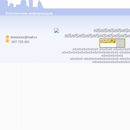
lemoncev@mail.ru
697-726-601
пїЅпїЅпїЅпїЅпїЅпїЅ пїЅпїЅпїЅ пїЅпїЅпїЅпї
пїЅпїЅпїЅпїЅпїЅпїЅпїЅпїЅпїЅпїЅпїЅпїЅпїЅ пїЅпїЅп
пїЅпїЅпїЅпїЅпїЅ
пїЅпїЅпїЅ пїЅпїЅпїЅпїЅпїЅпїЅпїЅпїЅ пїЅпїЅ
пїЅпїЅпїЅпїЅпїЅпїЅпїЅпїЅпї