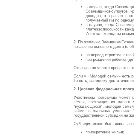
в случае, когда Созаемщи
Созаемщиков-супругов к
доходов, а в расчет пла
получаемый им по одному 
в случае, когда Созаемщи
платежеспособности кажд
Ипотека - молодым семья
2. По желанию Заемщика/Созаем
погашении основного долга (с о
на период строительства 
при рождении ребенка (дет
Отсрочка по уплате процентов н
Если у «Молодой семьи» есть ре
То есть, заемщику достаточно 
2. Целевая федеральная прогр
Участником программы может с
семья, состоящая из одного 
"нуждающихся", молодая семья
займа на рыночных условиях. 
государственной субсидии на жи
Субсидия может быть использов
приобретение жилья;