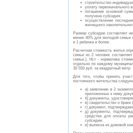
строительство индивидуа
уплату первоначального в
погашение основной сум
получена субсидия;
осуществление последне
жилищного накопительног
Размер субсидии составляет н
менее 40% для молодой семьи с
и 1 ребенка и более.
Расчетная стоимость жилья опр
семьи из 2 человек составляет
семьи.), Нст - норматива стои
отдельно по каждому муниципал
30 550 руб. за квадратный метр
Для того, чтобы принять учас
постоянного жительства следую
а) заявление в 2 экземп
приложенных к нему докум
б) документы, удостовер
в) свидетельство о браке
г) документ, подтвержда
д) документы, подтверж
средства для оплаты ра
субсидии;
е) выписка из домовой кни