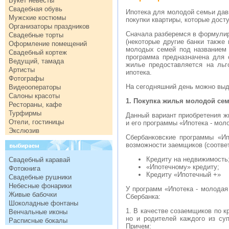
Букет невесты
Свадебная обувь
Ипотека для молодой семьи дав
Мужские костюмы
покупки квартиры, которые дос
Организаторы праздников
Сначала разберемся в формулир
Свадебные торты
(некоторые другие банки также
Оформление помещений
молодых семей под названием 
Свадебный кортеж
программа предназначена для 
Ведущий, тамада
жилье предоставляется на льг
Артисты
ипотека.
Фотографы
На сегодняшний день можно выд
Видеооператоры
Салоны красоты
1. Покупка жилья молодой се
Рестораны, кафе
Турфирмы
Данный вариант приобретения ж
Отели, гостиницы
и его программы «Ипотека - мол
Экслюзив
Сбербанковские программы «И
возможности заемщиков (соотве
Кредиту на недвижимость
Свадебный каравай
«Ипотечному» кредиту;
Фотокнига
Кредиту «Ипотечный +»
Свадебные рушники
Небесные фонарики
У программ «Ипотека - молодая
Живые бабочки
Сбербанка:
Шоколадные фонтаны
1. В качестве созаемщиков по 
Венчальные иконы
но и родителей каждого из су
Расписные бокалы
Причем: