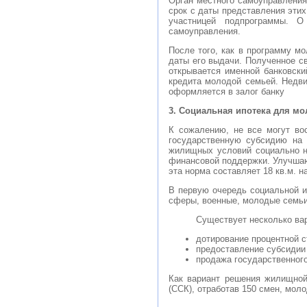
Орган местного самоуправления
срок с даты представления этих
участницей подпрограммы. О
самоуправления.
После того, как в программу м
даты его выдачи. Полученное с
открывается именной банковски
кредита молодой семьей. Недви
оформляется в залог банку
3. Социальная ипотека для м
К сожалению, не все могут во
государственную субсидию на 
жилищных условий социально н
финансовой поддержки. Улучшаю
эта норма составляет 18 кв.м. н
В первую очередь социальной и
сферы, военные, молодые семьи
Существует несколько вар
дотирование процентной с
предоставление субсидии 
продажа государственного
Как вариант решения жилищной
(ССК), отработав 150 смен, мол