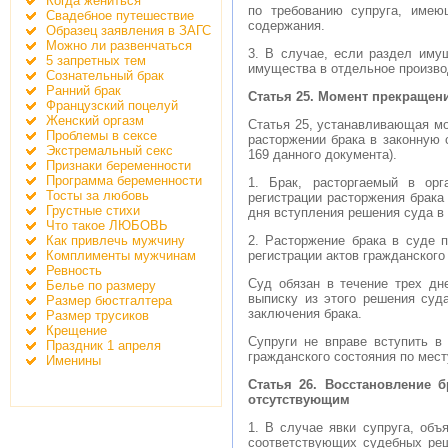
Когда жениться
по требованию супруга, имею
Свадебное путешествие
содержания.
Образец заявления в ЗАГС
Можно ли развенчаться
3. В случае, если раздел иму
5 запретных тем
имущества в отдельное произво
Сознательный брак
Ранний брак
Статья 25. Момент прекращени
Французский поцелуй
Женский оргазм
Статья 25, устанавливающая мо
Проблемы в сексе
расторжении брака в законную с
Экстремальный секс
169 данного документа).
Признаки беременности
Программа беременности
1. Брак, расторгаемый в орг
Тосты за любовь
регистрации расторжения брака 
Грустные стихи
дня вступления решения суда в 
Что такое ЛЮБОВЬ
Как привлечь мужчину
2. Расторжение брака в суде 
Комплименты мужчинам
регистрации актов гражданского
Ревность
Суд обязан в течение трех дн
Белье по размеру
выписку из этого решения суда
Размер бюстгалтера
заключения брака.
Размер трусиков
Крещение
Супруги не вправе вступить в
Праздник 1 апреля
гражданского состояния по мест
Именины
Статья 26. Восстановление 
отсутствующим
1. В случае явки супруга, об
соответствующих судебных реш