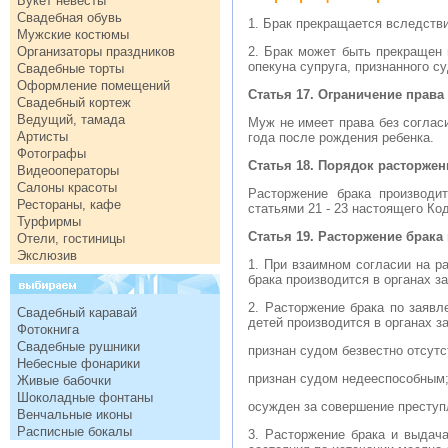
Букет невесты
Свадебная обувь
1. Брак прекращается вследств
Мужские костюмы
Организаторы праздников
2. Брак может быть прекращен 
опекуна супруга, признанного 
Свадебные торты
Оформление помещений
Статья 17. Ограничение прав
Свадебный кортеж
Ведущий, тамада
Муж не имеет права без соглас
Артисты
года после рождения ребенка.
Фотографы
Статья 18. Порядок расторжен
Видеооператоры
Салоны красоты
Расторжение брака производит
Рестораны, кафе
статьями 21 - 23 настоящего Ко
Турфирмы
Статья 19. Расторжение брака
Отели, гостиницы
Экслюзив
1. При взаимном согласии на р
брака производится в органах з
2. Расторжение брака по заявл
Свадебный каравай
детей производится в органах за
Фотокнига
Свадебные рушники
признан судом безвестно отсут
Небесные фонарики
признан судом недееспособным
Живые бабочки
Шоколадные фонтаны
осужден за совершение преступ
Венчальные иконы
Расписные бокалы
3. Расторжение брака и выдача