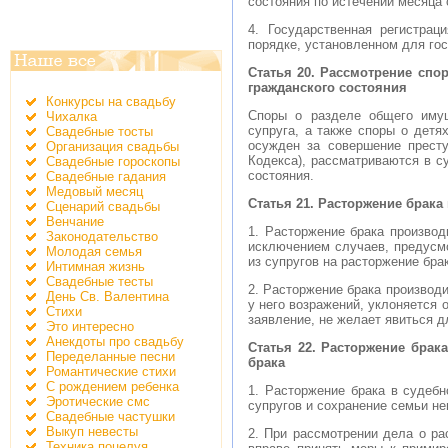
состояния по истечении месяца 
4. Государственная регистрац
порядке, установленном для гос
Статья 20. Рассмотрение спо
гражданского состояния
Конкурсы на свадьбу
Споры о разделе общего имущ
Чихалка
супруга, а также споры о дет
Свадебные тосты
осужден за совершение прест
Организация свадьбы
Кодекса), рассматриваются в с
Свадебные гороскопы
состояния.
Свадебные гадания
Медовый месяц
Статья 21. Расторжение брака
Сценарий свадьбы
Венчание
1. Расторжение брака производ
Законодательство
исключением случаев, предусмо
Молодая семья
из супругов на расторжение бра
Интимная жизнь
Свадебные тесты
2. Расторжение брака производи
День Св. Валентина
у него возражений, уклоняется 
Стихи
заявление, не желает явиться д
Это интересно
Анекдоты про свадьбу
Статья 22. Расторжение брак
Переделанные песни
брака
Романтические стихи
С рождением ребенка
1. Расторжение брака в судеб
Эротические смс
супругов и сохранение семьи н
Свадебные частушки
Выкуп невесты
2. При рассмотрении дела о ра
Техника поцелуя