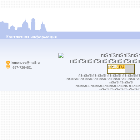
lemoncev@mail.ru
697-726-601
пїЅпїЅпїЅпїЅпїЅпїЅ пїЅпїЅпїЅ пїЅпїЅпїЅпї
пїЅпїЅпїЅпїЅпїЅпїЅпїЅпїЅпїЅпїЅпїЅпїЅпїЅ пїЅпїЅп
пїЅпїЅпїЅпїЅпїЅ
пїЅпїЅпїЅ пїЅпїЅпїЅпїЅпїЅпїЅпїЅпїЅ пїЅпїЅ
пїЅпїЅпїЅпїЅпїЅпїЅпїЅпїЅпї