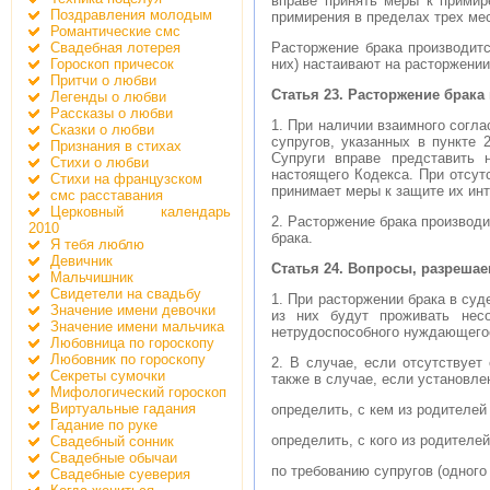
вправе принять меры к примир
Поздравления молодым
примирения в пределах трех ме
Романтические смс
Свадебная лотерея
Расторжение брака производитс
Гороскоп причесок
них) настаивают на расторжении
Притчи о любви
Статья 23. Расторжение брака
Легенды о любви
Рассказы о любви
1. При наличии взаимного согл
Сказки о любви
супругов, указанных в пункте 
Признания в стихах
Супруги вправе представить 
Стихи о любви
настоящего Кодекса. При отсут
Стихи на французском
принимает меры к защите их инт
смс расставания
Церковный календарь
2. Расторжение брака производи
2010
брака.
Я тебя люблю
Девичник
Статья 24. Вопросы, разреша
Мальчишник
Свидетели на свадьбу
1. При расторжении брака в суд
Значение имени девочки
из них будут проживать нес
Значение имени мальчика
нетрудоспособного нуждающегос
Любовница по гороскопу
Любовник по гороскопу
2. В случае, если отсутствует
Секреты сумочки
также в случае, если установле
Мифологический гороскоп
Виртуальные гадания
определить, с кем из родителей
Гадание по руке
определить, с кого из родителе
Свадебный сонник
Свадебные обычаи
по требованию супругов (одного
Свадебные суеверия