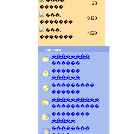
����.
28
�����
���.
9420
�������
���.
4629
�������
��������
������
������
������
���������
������
����������
����������
��������
�����
��������