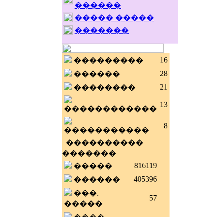
������
����� �����
�������
16
���������
28
������
21
��������
13
������������
8
�����������
����������
�������
816119
�����
405396
������
���.
57
�����