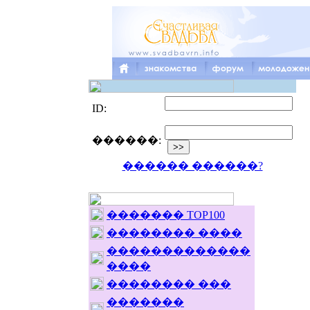
ID:
������:
������ ������?
������� TOP100
�������� ����
�������������
����
�������� ���
�������