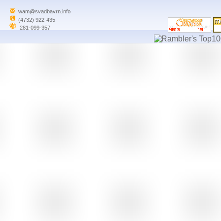
wam@svadbavrn.info
(4732) 922-435
281-099-357