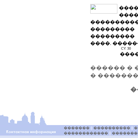
����
���
��������
��������
��������� 
����. �����
CY: 30
���
������ � 
� �������
�
�������
||
����������
||
�
������������
||
�������