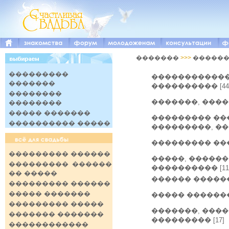
�������
>>>
�����
���������
�����������
�������
����������
[44
��������
�������, ���
��������
����� �������
��������� ��
���������� �����
���������, �
��������� ��
��������� ������
�����, ������
��������� ������
����������
[11
�� �����
������ �����
��������� ������
����� �������
����� ������
��������� �����
�������, ���
������� �������
���������
[17]
������������