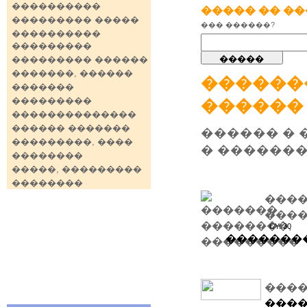
����������
����� �� �
��������� �����
��� ������?
����������
���������
��������� ������
�������, ������
������
�������
���������
������
��������������
������ �������
������ � 
���������, ����
� �������
��������
�����, ���������
��������
���
�����
CY: 30
�������
���
���