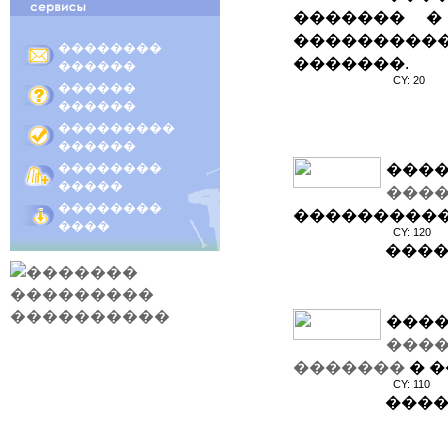
������� �
���������
��������
�������.
������
CY: 20
������
������
���������
������
��������
����
�����
����
��������
����������
����
CY: 120
����
����
���
�������
� 
CY: 110
����