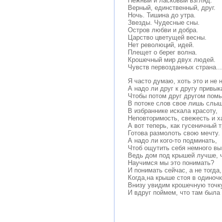
Нежный и ласковый взгляд.
Верный, единственный, друг.
Ночь. Тишина до утра.
Звезды. Чудесные сны.
Остров любви и добра.
Царство цветущей весны.
Нет революций, идей.
Плещет о берег волна.
Крошечный мир двух людей.
Чувств первозданных страна...
Я часто думаю, хоть это и не 
А надо ли друг к другу привык
Чтобы потом друг другом помы
В потоке слов свое лишь слы
В избраннике искала красоту,
Неповторимость, свежесть и х
А вот теперь, как гусеничный т
Готова размолоть свою мечту.
А надо ли кого-то подминать,
Чтоб ощутить себя немного в
Ведь дом под крышей лучше, ч
Научимся мы это понимать?
И понимать сейчас, а не тогда,
Когда,на крыше стоя в одиночк
Внизу увидим крошечную точк
И вдруг поймем, что там была