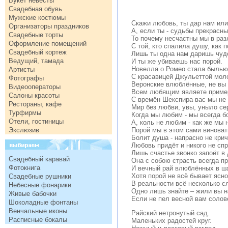
Букет невесты
Свадебная обувь
Мужские костюмы
Скажи любовь, ты дар нам или
Организаторы праздников
А, если ты - судьбы прекрасны
Свадебные торты
То почему несчастны мы в раз
Оформление помещений
С той, кто спалила душу, как 
Свадебный кортеж
Лишь ты одна нам даришь чудо
Ведущий, тамада
И ты же убиваешь нас порой.
Новелла о Ромео стала былью
Артисты
С красавицей Джульеттой мол
Фотографы
Веронские влюблённые, не вы
Видеооператоры
Всем любящим являете приме
Салоны красоты
С времён Шекспира вас мы не
Рестораны, кафе
Мир без любви, увы, уныло се
Турфирмы
Когда мы любим - мы всегда б
Отели, гостиницы
А, коль не любим - как же мы 
Экслюзив
Порой мы в этом сами виноват
Болит душа - напрасно не крич
Любовь придёт и никого не спр
Лишь счастье звонко запоёт в
Свадебный каравай
Она с собою страсть всегда п
Фотокнига
И вечный рай влюблённых в ш
Хотя порой не всё бывает ясно
Свадебные рушники
В реальности всё несколько сл
Небесные фонарики
Одно лишь знайте – жили вы н
Живые бабочки
Если не пел весной вам соло
Шоколадные фонтаны
Венчальные иконы
Райский нетронутый сад.
Расписные бокалы
Маленьких радостей круг.