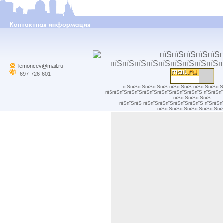
lemoncev@mail.ru
697-726-601
пїЅпїЅпїЅпїЅпїЅпїЅ пїЅпїЅпїЅ пїЅпїЅпїЅпї
пїЅпїЅпїЅпїЅпїЅпїЅпїЅпїЅпїЅпїЅпїЅпїЅпїЅ пїЅпїЅп
пїЅпїЅпїЅпїЅпїЅ
пїЅпїЅпїЅ пїЅпїЅпїЅпїЅпїЅпїЅпїЅпїЅ пїЅпїЅп
пїЅпїЅпїЅпїЅпїЅпїЅпїЅпїЅпї