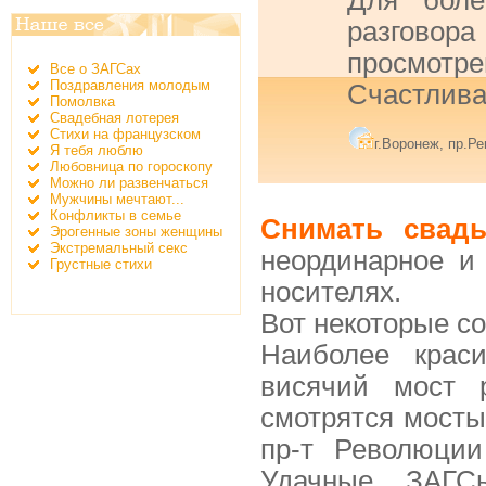
Для боле
разгово
просмотр
Все о ЗАГСах
Поздравления молодым
Счастлива
Помолвка
Свадебная лотерея
Стихи на французском
г.Воронеж, пр.Р
Я тебя люблю
Любовница по гороскопу
Можно ли развенчаться
Мужчины мечтают...
Конфликты в семье
Снимать свадь
Эрогенные зоны женщины
Экстремальный секс
неординарное и
Грустные стихи
носителях.
Вот некоторые с
Наиболее крас
висячий мост 
смотрятся мосты
пр-т Революци
Удачные ЗАГСы