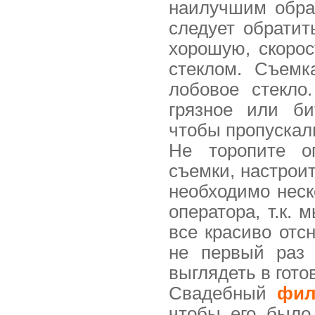
наилучшим обра
следует обратит
хорошую, скоро
стеклом. Съемк
лобовое стекло
грязное или би
чтобы пропускал
Не торопите о
съемки, настроит
необходимо неск
оператора, т.к. 
все красиво отс
не первый раз 
выглядеть в гото
Свадебный
фи
чтобы его было