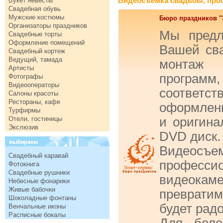
Видеосъемка свадьбы, про
Букет невесты
Свадебная обувь
Мужские костюмы
Бюро праздников "
Организаторы праздников
Мы предл
Свадебные торты
Оформление помещений
Вашей сва
Свадебный кортеж
Ведущий, тамада
монтаж 
Артисты
программ,
Фотографы
Видеооператоры
соотве
Салоны красоты
Рестораны, кафе
оформлени
Турфирмы
Отели, гостиницы
и оригина
Экслюзив
DVD диск.
Видео
Свадебный каравай
профес
Фотокнига
Свадебные рушники
видеокам
Небесные фонарики
Живые бабочки
превратим
Шоколадные фонтаны
будет радо
Венчальные иконы
Расписные бокалы