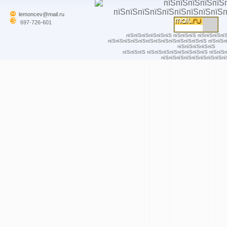
lemoncev@mail.ru
697-726-601
пїЅпїЅпїЅпїЅпїЅпїЅ пїЅпїЅпїЅ пїЅпїЅпїЅпї
пїЅпїЅпїЅпїЅпїЅпїЅпїЅпїЅпїЅпїЅпїЅпїЅпїЅ пїЅпїЅп
пїЅпїЅпїЅпїЅпїЅ
пїЅпїЅпїЅ пїЅпїЅпїЅпїЅпїЅпїЅпїЅпїЅ пїЅпїЅ
пїЅпїЅпїЅпїЅпїЅпїЅпїЅпїЅпї