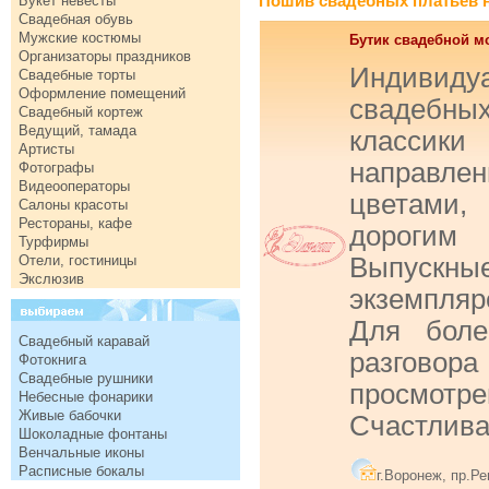
Пошив свадебных платьев на
Букет невесты
Свадебная обувь
Мужские костюмы
Бутик свадебной м
Организаторы праздников
Индивид
Свадебные торты
Оформление помещений
свадебны
Свадебный кортеж
Ведущий, тамада
классик
Артисты
направл
Фотографы
Видеооператоры
цветами,
Салоны красоты
Рестораны, кафе
дороги
Турфирмы
Отели, гостиницы
Выпускн
Экслюзив
экземпляр
Для боле
Свадебный каравай
разгово
Фотокнига
Свадебные рушники
просмотр
Небесные фонарики
Живые бабочки
Счастлива
Шоколадные фонтаны
Венчальные иконы
Расписные бокалы
г.Воронеж, пр.Р