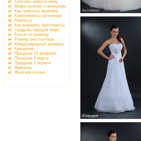
Способы завести жену
Мифы мужчин о женщинах
Как привлечь мужчину
Комплименты мужчинам
Ревность
Как выбирать бриллианты
Свадьбы народов мира
Белье по размеру
Размер бюстгалтера
Международные размеры
Крещение
Праздник 23 февраля
Праздник 8 марта
Праздник 1 апреля
Именины
Женская логика