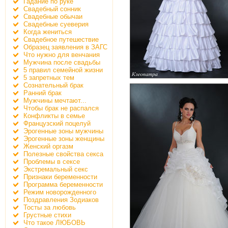
Гадание по руке
Свадебный сонник
Свадебные обычаи
Свадебные суеверия
Когда жениться
Свадебное путешествие
Образец заявления в ЗАГС
Что нужно для венчания
Мужчина после свадьбы
5 правил семейной жизни
5 запретных тем
Сознательный брак
Ранний брак
Мужчины мечтают...
Чтобы брак не распался
Конфликты в семье
Французский поцелуй
Эрогенные зоны мужчины
Эрогенные зоны женщины
Женский оргазм
Полезные свойства секса
Проблемы в сексе
Экстремальный секс
Признаки беременности
Программа беременности
Режим новорожденного
Поздравления Зодиаков
Тосты за любовь
Грустные стихи
Что такое ЛЮБОВЬ