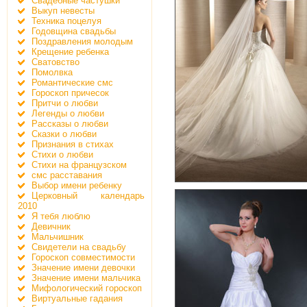
Свадебные частушки
Выкуп невесты
Техника поцелуя
Годовщина свадьбы
Поздравления молодым
Крещение ребенка
Сватовство
Помолвка
Романтические смс
Гороскоп причесок
Притчи о любви
Легенды о любви
Рассказы о любви
Сказки о любви
Признания в стихах
Стихи о любви
Стихи на французском
смс расставания
Выбор имени ребенку
Церковный календарь
2010
Я тебя люблю
Девичник
Мальчишник
Свидетели на свадьбу
Гороскоп совместимости
Значение имени девочки
Значение имени мальчика
Мифологический гороскоп
Виртуальные гадания