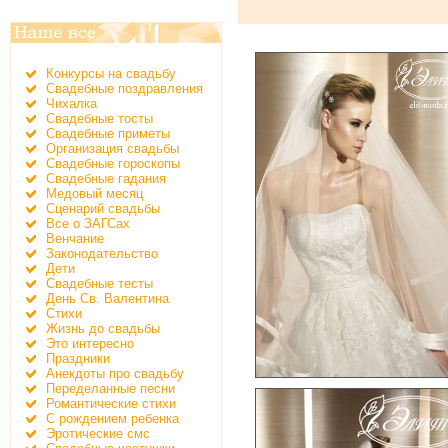
Конкурсы на свадьбу
Свадебные поздравления
Чихалка
Свадебные тосты
Свадебные приметы
Организация свадьбы
Свадебные гороскопы
Свадебные гадания
Медовый месяц
Сценарий свадьбы
Все о ЗАГСах
Венчание
Законодательство
Дети
Свадебные тесты
День Св. Валентина
Стихи
Жизнь до свадьбы
Это интересно
Праздники
Анекдоты про свадьбу
Переделанные песни
Романтические стихи
С рождением ребенка
Эротические смс