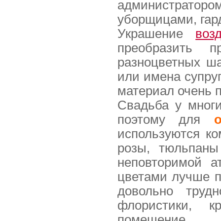
администратор
уборщицами, гар
Украшение
воз
преобразить п
разноцветных ша
или имена супруг
материал очень 
Свадьба у многи
поэтому для
используются ко
розы, тюльпаны
неповторимой 
цветами лучше п
довольно труд
флористики, к
помещение.