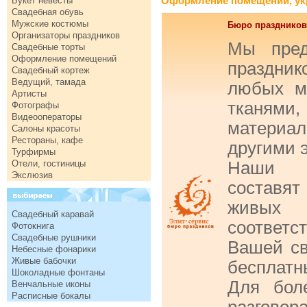
Оформление помещений, укр
Букет невесты
Свадебная обувь
Мужские костюмы
Бюро праздников 
Организаторы праздников
Мы пред
Свадебные торты
Оформление помещений
праздни
Свадебный кортеж
Ведущий, тамада
любых м
Артисты
тканям
Фотографы
Видеооператоры
материа
Салоны красоты
Рестораны, кафе
другими 
Турфирмы
Отели, гостиницы
Наши п
Экслюзив
составя
живых
Свадебный каравай
соответс
Фотокнига
Свадебные рушники
Вашей с
Небесные фонарики
Живые бабочки
бесплатн
Шоколадные фонтаны
Для бол
Венчальные иконы
Расписные бокалы