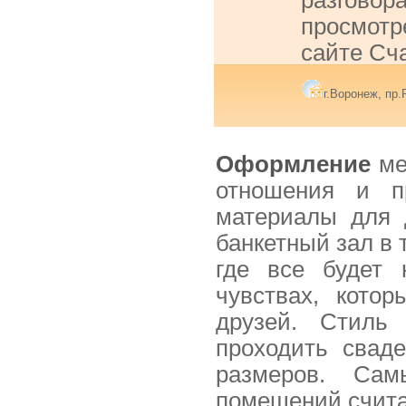
разгово
просмо
сайте Сч
г.Воронеж, пр
Оформление
ме
отношения и п
материалы для 
банкетный зал в 
где все будет
чувствах, кото
друзей. Стиль
проходить сваде
размеров. Са
помещений счита