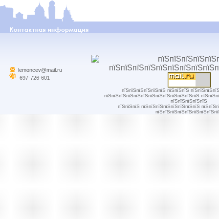
lemoncev@mail.ru
697-726-601
пїЅпїЅпїЅпїЅпїЅпїЅ пїЅпїЅпїЅ пїЅпїЅпїЅпї
пїЅпїЅпїЅпїЅпїЅпїЅпїЅпїЅпїЅпїЅпїЅпїЅпїЅ пїЅпїЅп
пїЅпїЅпїЅпїЅпїЅ
пїЅпїЅпїЅ пїЅпїЅпїЅпїЅпїЅпїЅпїЅпїЅ пїЅпїЅ
пїЅпїЅпїЅпїЅпїЅпїЅпїЅпїЅпї