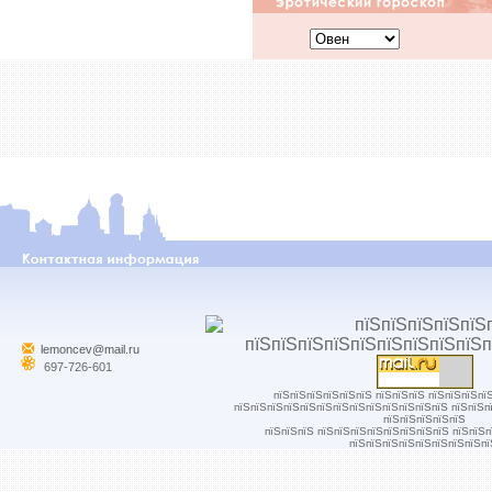
lemoncev@mail.ru
697-726-601
пїЅпїЅпїЅпїЅпїЅпїЅ пїЅпїЅпїЅ пїЅпїЅпїЅпї
пїЅпїЅпїЅпїЅпїЅпїЅпїЅпїЅпїЅпїЅпїЅпїЅпїЅ пїЅпїЅп
пїЅпїЅпїЅпїЅпїЅ
пїЅпїЅпїЅ пїЅпїЅпїЅпїЅпїЅпїЅпїЅпїЅ пїЅпїЅ
пїЅпїЅпїЅпїЅпїЅпїЅпїЅпїЅпї