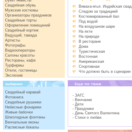
Букет невесты
Свадебная обувь
Виваха-ягья. Индийская свад
Мужские костюмы
Следом за традицией
Организаторы праздников
Костюмированный бал
Свадебные торты
Под водой
Оформление помещений
На воздушном шаре
Свадебный кортеж
На яхте
Ведущий, тамада
На природе
Артисты
В ресторане
Фотографы
Дома
Видеооператоры
Туристическая
Салоны красоты
Восточная
Рестораны, кафе
Американская
Турфирмы
Спортивная
Отели, гостиницы
Что должно быть в сценарии
Экслюзив
Свадебный каравай
- ЗАГС
Фотокнига
- Венчание
Свадебные рушники
- Дети
Небесные фонарики
- Праздники
Живые бабочки
- День Святого Валентина
Шоколадные фонтаны
- Стихи о любви
Венчальные иконы
Расписные бокалы