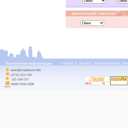
Главная
||
Форум
||
Молодоженам
||
Ко
wam@svadbavrn.info
(4732) 922-435
281-099-357
WAM 2006-2008
Свадьба