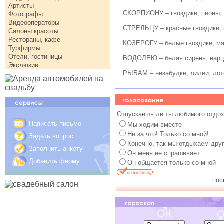
Артисты
СКОРПИОНУ – гвоздики, пионы, 
Фотографы
Видеооператоры
СТРЕЛЬЦУ – красные гвоздики, 
Салоны красоты
Рестораны, кафе
КОЗЕРОГУ – белые гвоздики, ма
Турфирмы
Отели, гостиницы
ВОДОЛЕЮ – белая сирень, нарц
Экслюзив
РЫБАМ – незабудки, лилии, лот
Отпускаешь ли ты любимого отдох
Написать письмо
Мы ходим вместе
Ни за что! Только со мной!
Задать вопрос
Конечно, так мы отдыхаем друг
Заполнить анкету
Он меня не спрашивает
Добавить фирму
Он общается только со мной
пос