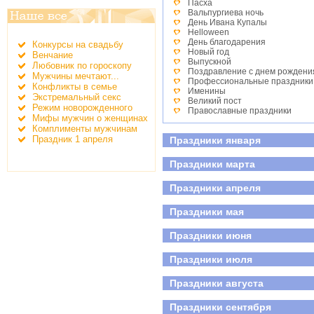
Пасха
Вальпургиева ночь
День Ивана Купалы
Helloween
День благодарения
Конкурсы на свадьбу
Новый год
Венчание
Выпускной
Любовник по гороскопу
Поздравление с днем рождени
Мужчины мечтают...
Профессиональные праздники
Конфликты в семье
Именины
Экстремальный секс
Великий пост
Режим новорожденного
Православные праздники
Мифы мужчин о женщинах
День студента
Комплименты мужчинам
Детские праздники
Праздник 1 апреля
Праздники января
День победы
Всероссийский день семьи, лю
Праздники марта
Праздники апреля
Праздники мая
Праздники июня
Праздники июля
Праздники августа
Праздники сентября