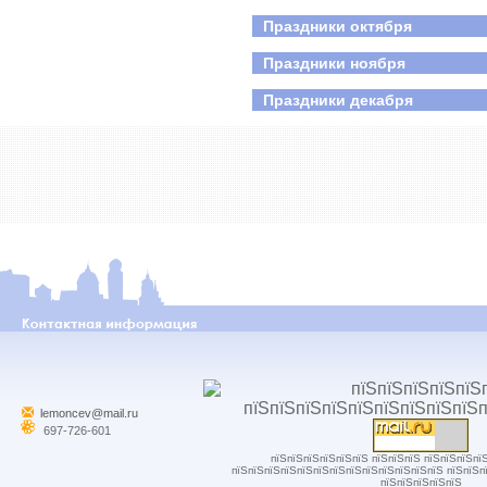
Праздники октября
Праздники ноября
Праздники декабря
lemoncev@mail.ru
697-726-601
пїЅпїЅпїЅпїЅпїЅпїЅ пїЅпїЅпїЅ пїЅпїЅпїЅпї
пїЅпїЅпїЅпїЅпїЅпїЅпїЅпїЅпїЅпїЅпїЅпїЅпїЅ пїЅпїЅп
пїЅпїЅпїЅпїЅпїЅ