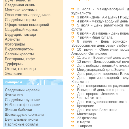
Букет невесты
Свадебная обувь
2 июля - Международный де
Мужские костюмы
журналиста
Организаторы праздников
3 июля - День ГАИ (День ГИБД
Свадебные торты
4 июля - Международный день
Оформление помещений
5 июля - День работников мо
Свадебный кортеж
флота
6 июля - Всемирный день поце
Ведущий, тамада
7 июля - Иван Купала
Артисты
8 июля - День воинской 
Фотографы
Всероссийский день семьи, любви 
Видеооператоры
10 июля - Обретение моще
Амвросия Оптинского
Салоны красоты
11 июля - Всемирный день шок
Рестораны, кафе
12 июля - День российской поч
Турфирмы
День победы в великой отечес
Отели, гостиницы
Международный день Земли
Экслюзив
День рождения королевы Елиза
День противопожарной слу
Kазахстан
День специалиста по радиоэл
Свадебный каравай
Всемирный день рок-н-ролла
День пророка Иезекииля
Фотокнига
Чистый четверг
Свадебные рушники
День сотрудников военкомата
Небесные фонарики
Крещение
Живые бабочки
День святого Валентина
Масленица
Шоколадные фонтаны
23 февраля
Венчальные иконы
8 марта
Расписные бокалы
1 апреля