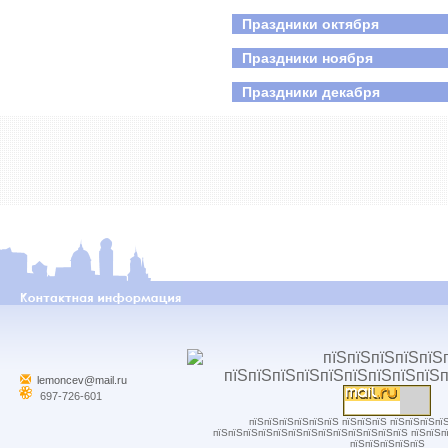
Праздники октября
Праздники ноября
Праздники декабря
lemoncev@mail.ru
697-726-601
пїЅпїЅпїЅпїЅпїЅпїЅ пїЅпїЅпїЅ пїЅпїЅпїЅпї
пїЅпїЅпїЅпїЅпїЅпїЅпїЅпїЅпїЅпїЅпїЅпїЅпїЅ пїЅпїЅп
пїЅпїЅпїЅпїЅпїЅ