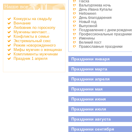
Пасха
Вальпургиева ночь
День Ивана Купалы
Helloween
День благодарения
Конкурсы на свадьбу
Новый год
Венчание
Выпускной
Любовник по гороскопу
Поздравление с днем рождени
Мужчины мечтают...
Профессиональные праздники
Конфликты в семье
Именины
Экстремальный секс
Великий пост
Режим новорожденного
Православные праздники
Мифы мужчин о женщинах
День студента
Комплименты мужчинам
Детские праздники
Праздник 1 апреля
Праздники января
День победы
Всероссийский день семьи, лю
Праздники марта
Праздники апреля
Праздники мая
Праздники июня
Праздники июля
Праздники августа
Праздники сентября