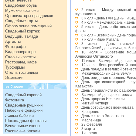
Букет невесты
Свадебная обувь
2 июля - Международный де
Мужские костюмы
журналиста
Организаторы праздников
3 июля - День ГАИ (День ГИБД
Свадебные торты
4 июля - Международный день
Оформление помещений
5 июля - День работников мо
Свадебный кортеж
флота
6 июля - Всемирный день поце
Ведущий, тамада
7 июля - Иван Купала
Артисты
8 июля - День воинской 
Фотографы
Всероссийский день семьи, любви 
Видеооператоры
10 июля - Обретение моще
Амвросия Оптинского
Салоны красоты
11 июля - Всемирный день шок
Рестораны, кафе
12 июля - День российской поч
Турфирмы
День победы в великой отечес
Отели, гостиницы
Международный день Земли
Экслюзив
День рождения королевы Елиза
День противопожарной слу
Kазахстан
День специалиста по радиоэл
Свадебный каравай
Всемирный день рок-н-ролла
День пророка Иезекииля
Фотокнига
Чистый четверг
Свадебные рушники
День сотрудников военкомата
Небесные фонарики
Крещение
Живые бабочки
День святого Валентина
Масленица
Шоколадные фонтаны
23 февраля
Венчальные иконы
8 марта
Расписные бокалы
1 апреля