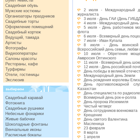
Букет невесты
Свадебная обувь
2 июля - Международный де
Мужские костюмы
журналиста
Организаторы праздников
3 июля - День ГАИ (День ГИБД
Свадебные торты
4 июля - Международный день
Оформление помещений
5 июля - День работников мо
Свадебный кортеж
флота
6 июля - Всемирный день поце
Ведущий, тамада
7 июля - Иван Купала
Артисты
8 июля - День воинской 
Фотографы
Всероссийский день семьи, любви 
Видеооператоры
10 июля - Обретение моще
Амвросия Оптинского
Салоны красоты
11 июля - Всемирный день шок
Рестораны, кафе
12 июля - День российской поч
Турфирмы
День победы в великой отечес
Отели, гостиницы
Международный день Земли
Экслюзив
День рождения королевы Елиза
День противопожарной слу
Kазахстан
День специалиста по радиоэл
Свадебный каравай
Всемирный день рок-н-ролла
День пророка Иезекииля
Фотокнига
Чистый четверг
Свадебные рушники
День сотрудников военкомата
Небесные фонарики
Крещение
Живые бабочки
День святого Валентина
Масленица
Шоколадные фонтаны
23 февраля
Венчальные иконы
8 марта
Расписные бокалы
1 апреля