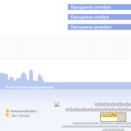
Праздники октября
Праздники ноября
Праздники декабря
lemoncev@mail.ru
697-726-601
пїЅпїЅпїЅпїЅпїЅпїЅ пїЅпїЅпїЅ пїЅпїЅпїЅпї
пїЅпїЅпїЅпїЅпїЅпїЅпїЅпїЅпїЅпїЅпїЅпїЅпїЅ пїЅпїЅп
пїЅпїЅпїЅпїЅпїЅ