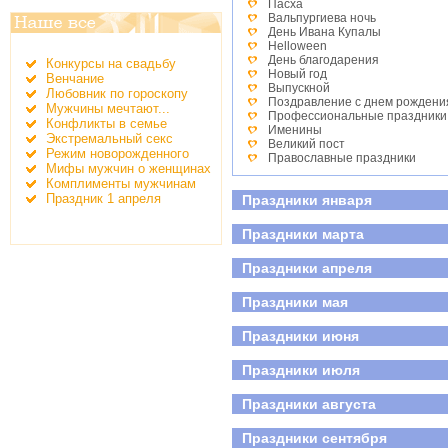
Пасха
Вальпургиева ночь
День Ивана Купалы
Helloween
День благодарения
Конкурсы на свадьбу
Новый год
Венчание
Выпускной
Любовник по гороскопу
Поздравление с днем рождени
Мужчины мечтают...
Профессиональные праздники
Конфликты в семье
Именины
Экстремальный секс
Великий пост
Режим новорожденного
Православные праздники
Мифы мужчин о женщинах
День студента
Комплименты мужчинам
Детские праздники
Праздник 1 апреля
Праздники января
День победы
Всероссийский день семьи, лю
Праздники марта
Праздники апреля
Праздники мая
Праздники июня
Праздники июля
Праздники августа
Праздники сентября