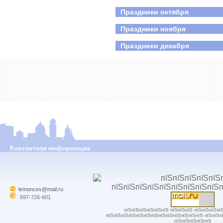
Праздники октября
Праздники ноября
Праздники декабря
lemoncev@mail.ru
697-726-601
пїЅпїЅпїЅпїЅпїЅпїЅ пїЅпїЅпїЅ пїЅпїЅпїЅпї
пїЅпїЅпїЅпїЅпїЅпїЅпїЅпїЅпїЅпїЅпїЅпїЅпїЅ пїЅпїЅп
пїЅпїЅпїЅпїЅпїЅ