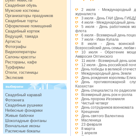
Букет невесты
Свадебная обувь
2 июля - Международный де
Мужские костюмы
журналиста
Организаторы праздников
3 июля - День ГАИ (День ГИБД
Свадебные торты
4 июля - Международный день
Оформление помещений
5 июля - День работников мо
Свадебный кортеж
флота
6 июля - Всемирный день поце
Ведущий, тамада
7 июля - Иван Купала
Артисты
8 июля - День воинской 
Фотографы
Всероссийский день семьи, любви 
Видеооператоры
10 июля - Обретение моще
Амвросия Оптинского
Салоны красоты
11 июля - Всемирный день шок
Рестораны, кафе
12 июля - День российской поч
Турфирмы
День победы в великой отечес
Отели, гостиницы
Международный день Земли
Экслюзив
День рождения королевы Елиза
День противопожарной слу
Kазахстан
День специалиста по радиоэл
Свадебный каравай
Всемирный день рок-н-ролла
День пророка Иезекииля
Фотокнига
Чистый четверг
Свадебные рушники
День сотрудников военкомата
Небесные фонарики
Крещение
Живые бабочки
День святого Валентина
Масленица
Шоколадные фонтаны
23 февраля
Венчальные иконы
8 марта
Расписные бокалы
1 апреля