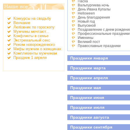
Пасха
Вальпургиева ночь
День Ивана Купалы
Helloween
День благодарения
Конкурсы на свадьбу
Новый год
Венчание
Выпускной
Любовник по гороскопу
Поздравление с днем рождени
Мужчины мечтают...
Профессиональные праздники
Конфликты в семье
Именины
Экстремальный секс
Великий пост
Режим новорожденного
Православные праздники
Мифы мужчин о женщинах
День студента
Комплименты мужчинам
Детские праздники
Праздник 1 апреля
Праздники января
День победы
Всероссийский день семьи, лю
Праздники марта
Праздники апреля
Праздники мая
Праздники июня
Праздники июля
Праздники августа
Праздники сентября