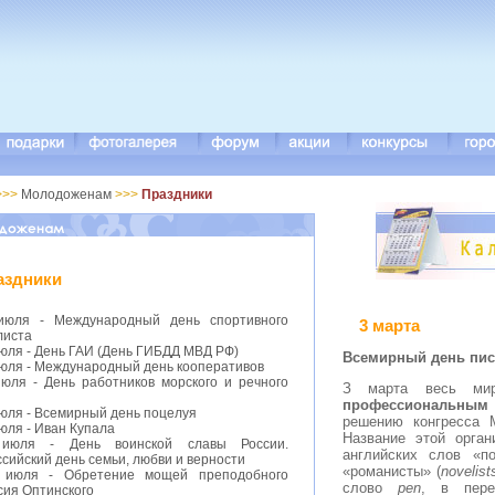
>>>
Молодоженам
>>>
Праздники
аздники
июля - Международный день спортивного
3 марта
листа
июля - День ГАИ (День ГИБДД МВД РФ)
В
семирный день пис
июля - Международный день кооперативов
июля - День работников морского и речного
З марта весь ми
профессиональным 
июля - Всемирный день поцелуя
решению конгресса 
юля - Иван Купала
Название этой орган
июля - День воинской славы России.
английских слов «п
сийский день семьи, любви и верности
«романисты» (
novelist
 июля - Обретение мощей преподобного
слово
pen
, в пере
сия Оптинского