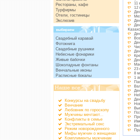
11
Рестораны, кафе
12 
Турфирмы
Ден
Отели, гостиницы
Ме
Экслюзив
Ден
Де
Kазах
Де
Свадебный каравай
Вс
Де
Фотокнига
Чи
Свадебные рушники
Де
Небесные фонарики
Кр
Живые бабочки
Де
Ма
Шоколадные фонтаны
23
Венчальные иконы
8 
Расписные бокалы
1 
Па
Ва
Де
He
Де
Конкурсы на свадьбу
Но
Венчание
Вы
Любовник по гороскопу
По
Мужчины мечтают...
Пр
Конфликты в семье
Им
Экстремальный секс
Ве
Режим новорожденного
Пр
Мифы мужчин о женщинах
Де
Комплименты мужчинам
Де