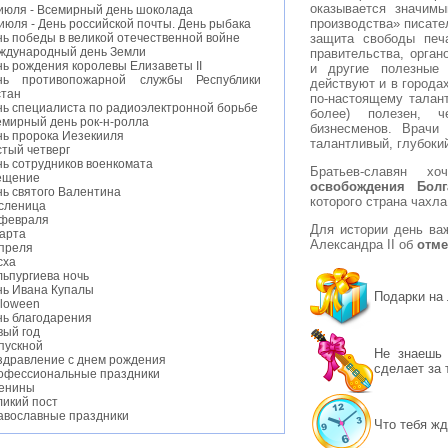
оказывается значим
 июля - Всемирный день шоколада
производства» писате
июля - День российской почты. День рыбака
защита свободы печ
ь победы в великой отечественной войне
ждународный день Земли
правительства, орган
ь рождения королевы Елизаветы II
и другие полезные 
нь противопожарной службы Республики
действуют и в городах
стан
по-настоящему талант
нь специалиста по радиоэлектронной борьбе
более) полезен, ч
емирный день рок-н-ролла
бизнесменов. Врачи 
нь пророка Иезекииля
талантливый, глубоки
стый четверг
нь сотрудников военкомата
Братьев-славян 
ещение
освобождения Болг
нь святого Валентина
которого страна чахла
сленица
 февраля
Для истории день важ
марта
Александра II об
отме
апреля
сха
льпургиева ночь
нь Ивана Купалы
Подарки на
lloween
нь благодарения
вый год
пускной
Не знаешь 
здравление с днем рождения
сделает за 
офессиональные праздники
енины
ликий пост
авославные праздники
Что тебя жд
нь студента
тские праздники