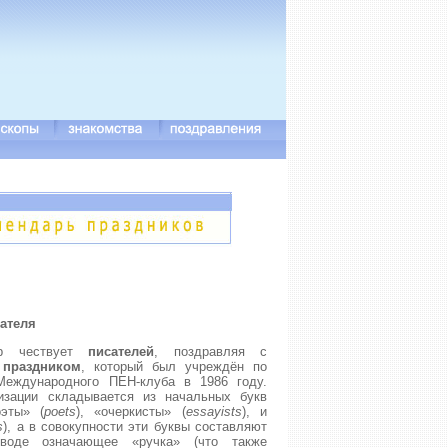
ателя
р чествует
писателей
, поздравляя с
праздником
, который был учреждён по
Международного ПЕН-клуба в 1986 году.
изации складывается из начальных букв
оэты» (
poets
), «очеркисты» (
essayists
), и
s
), а в совокупности эти буквы составляют
воде означающее «ручка» (что также