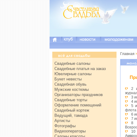
Главная
Свадебные салоны
Свадебные платья на заказ
Ювелирные салоны
Пр
Букет невесты
Свадебная обувь
2 
Мужские костюмы
журна
Организаторы праздников
3 
Свадебные торты
4 
Оформление помещений
5 
Свадебный кортеж
флота
6 
Ведущий, тамада
7 и
Артисты
8 
Фотографы
Всерос
Видеооператоры
10
Амвро
Салоны красоты