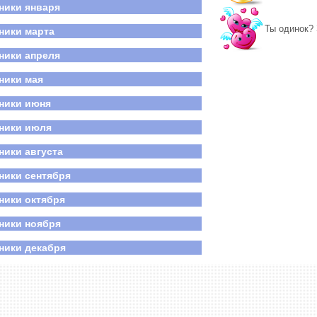
ники января
нь победы
российский день семьи, любви и верности
Ты одинок? 
ники марта
ники апреля
ники мая
ники июня
ники июля
ники августа
ники сентября
ники октября
ники ноября
ники декабря