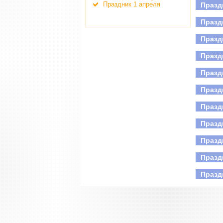
Праздник 1 апреля
Празд
Де
Все
Празд
Празд
Празд
Празд
Празд
Празд
Празд
Празд
Празд
Празд