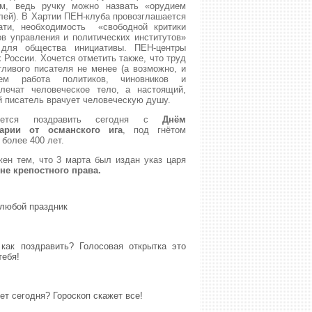
ым, ведь ручку можно назвать «орудием
лей). В Хартии ПЕН-клуба провозглашается
ати, необходимость «свободной критики
ов управления и политических институтов»
для общества инициативы. ПЕН-центры
 России. Хочется отметить также, что труд
ливого писателя не менее (а возможно, и
ем работа политиков, чиновников и
лечат человеческое тело, а настоящий,
й писатель врачует человеческую душу.
хочется поздравить сегодня с
Днём
арии от османского ига
, под гнётом
 более 400 лет.
ен тем, что 3 марта был издан указ царя
не крепостного права.
 любой праздник
как поздравить? Голосовая открытка это
тебя!
ет сегодня? Гороскоп скажет все!