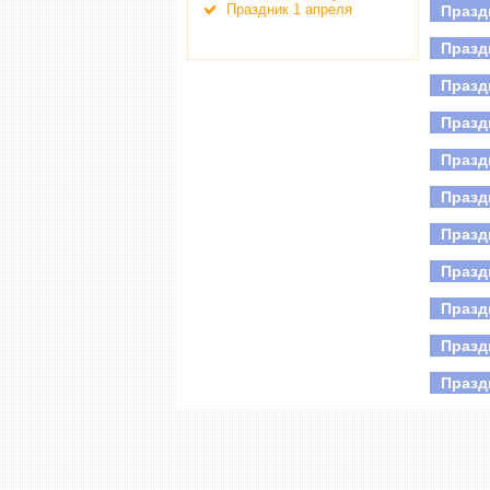
Праздник 1 апреля
Празд
Де
Все
Празд
Празд
Празд
Празд
Празд
Празд
Празд
Празд
Празд
Празд