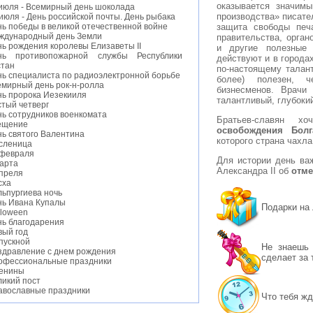
оказывается значим
 июля - Всемирный день шоколада
производства» писате
июля - День российской почты. День рыбака
защита свободы печ
ь победы в великой отечественной войне
ждународный день Земли
правительства, орган
ь рождения королевы Елизаветы II
и другие полезные 
нь противопожарной службы Республики
действуют и в городах
стан
по-настоящему талант
нь специалиста по радиоэлектронной борьбе
более) полезен, ч
емирный день рок-н-ролла
бизнесменов. Врачи 
нь пророка Иезекииля
талантливый, глубоки
стый четверг
нь сотрудников военкомата
Братьев-славян 
ещение
освобождения Болг
нь святого Валентина
которого страна чахла
сленица
 февраля
Для истории день важ
марта
Александра II об
отме
апреля
сха
льпургиева ночь
нь Ивана Купалы
Подарки на
lloween
нь благодарения
вый год
пускной
Не знаешь 
здравление с днем рождения
сделает за 
офессиональные праздники
енины
ликий пост
авославные праздники
Что тебя жд
нь студента
тские праздники