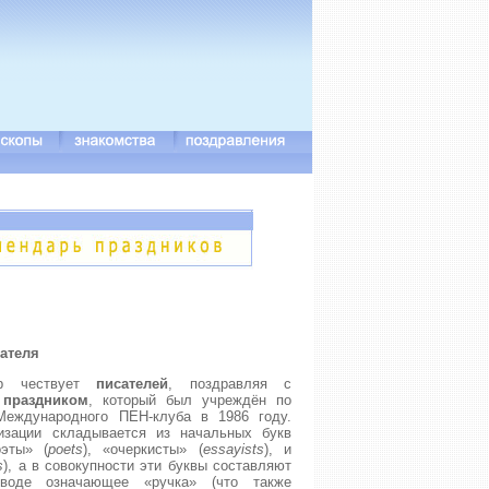
ателя
р чествует
писателей
, поздравляя с
праздником
, который был учреждён по
Международного ПЕН-клуба в 1986 году.
изации складывается из начальных букв
оэты» (
poets
), «очеркисты» (
essayists
), и
s
), а в совокупности эти буквы составляют
воде означающее «ручка» (что также