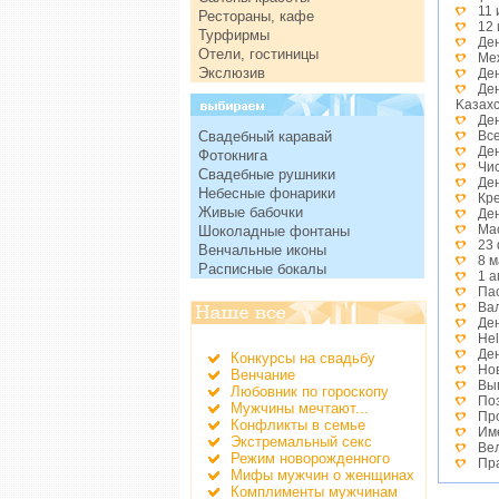
11
Рестораны, кафе
12 
Турфирмы
Ден
Отели, гостиницы
Ме
Экслюзив
Ден
Де
Kазах
Де
Свадебный каравай
Вс
Де
Фотокнига
Чи
Свадебные рушники
Де
Небесные фонарики
Кр
Живые бабочки
Де
Ма
Шоколадные фонтаны
23
Венчальные иконы
8 
Расписные бокалы
1 
Па
Ва
Де
He
Де
Конкурсы на свадьбу
Но
Венчание
Вы
Любовник по гороскопу
По
Мужчины мечтают...
Пр
Конфликты в семье
Им
Экстремальный секс
Ве
Режим новорожденного
Пр
Мифы мужчин о женщинах
Де
Комплименты мужчинам
Де