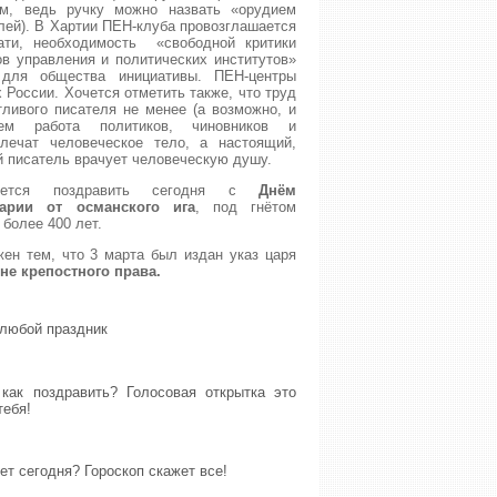
ым, ведь ручку можно назвать «орудием
лей). В Хартии ПЕН-клуба провозглашается
ати, необходимость «свободной критики
ов управления и политических институтов»
для общества инициативы. ПЕН-центры
 России. Хочется отметить также, что труд
ливого писателя не менее (а возможно, и
ем работа политиков, чиновников и
лечат человеческое тело, а настоящий,
й писатель врачует человеческую душу.
хочется поздравить сегодня с
Днём
арии от османского ига
, под гнётом
 более 400 лет.
ен тем, что 3 марта был издан указ царя
не крепостного права.
 любой праздник
как поздравить? Голосовая открытка это
тебя!
ет сегодня? Гороскоп скажет все!