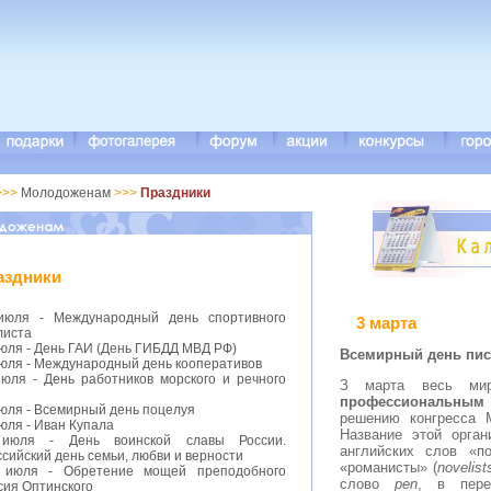
>>>
Молодоженам
>>>
Праздники
аздники
июля - Международный день спортивного
3 марта
листа
июля - День ГАИ (День ГИБДД МВД РФ)
В
семирный день пис
июля - Международный день кооперативов
июля - День работников морского и речного
З марта весь ми
профессиональным 
июля - Всемирный день поцелуя
решению конгресса 
юля - Иван Купала
Название этой орган
июля - День воинской славы России.
английских слов «п
сийский день семьи, любви и верности
«романисты» (
novelist
 июля - Обретение мощей преподобного
слово
pen
, в пере
сия Оптинского