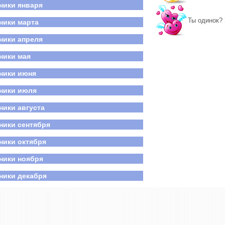
ники января
нь победы
российский день семьи, любви и верности
Ты одинок? 
ники марта
ники апреля
ники мая
ники июня
ники июля
ники августа
ники сентября
ники октября
ники ноября
ники декабря