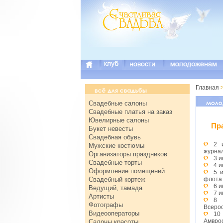
Главная
Свадебные салоны
Свадебные платья на заказ
Ювелирные салоны
Пр
Букет невесты
Свадебная обувь
2 
Мужские костюмы
журна
Организаторы праздников
3 
Свадебные торты
4 
Оформление помещений
5 
Свадебный кортеж
флота
6 
Ведущий, тамада
7 и
Артисты
8 
Фотографы
Всерос
Видеооператоры
10
Амвро
Салоны красоты