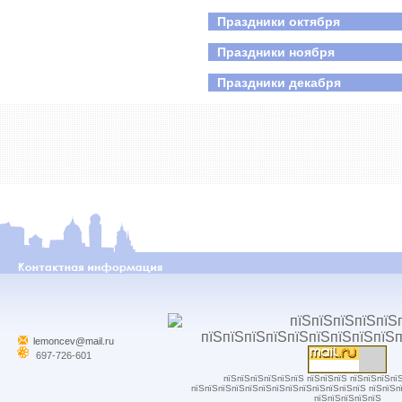
Праздники октября
Праздники ноября
Праздники декабря
lemoncev@mail.ru
697-726-601
пїЅпїЅпїЅпїЅпїЅпїЅ пїЅпїЅпїЅ пїЅпїЅпїЅпї
пїЅпїЅпїЅпїЅпїЅпїЅпїЅпїЅпїЅпїЅпїЅпїЅпїЅ пїЅпїЅп
пїЅпїЅпїЅпїЅпїЅ