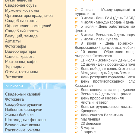
Букет невесты
Свадебная обувь
2 июля - Международный де
Мужские костюмы
журналиста
Организаторы праздников
3 июля - День ГАИ (День ГИБД
Свадебные торты
4 июля - Международный день
Оформление помещений
5 июля - День работников мо
Свадебный кортеж
флота
6 июля - Всемирный день поце
Ведущий, тамада
7 июля - Иван Купала
Артисты
8 июля - День воинской 
Фотографы
Всероссийский день семьи, любви 
Видеооператоры
10 июля - Обретение моще
Амвросия Оптинского
Салоны красоты
11 июля - Всемирный день шок
Рестораны, кафе
12 июля - День российской поч
Турфирмы
День победы в великой отечес
Отели, гостиницы
Международный день Земли
Экслюзив
День рождения королевы Елиза
День противопожарной слу
Kазахстан
День специалиста по радиоэл
Свадебный каравай
Всемирный день рок-н-ролла
День пророка Иезекииля
Фотокнига
Чистый четверг
Свадебные рушники
День сотрудников военкомата
Небесные фонарики
Крещение
Живые бабочки
День святого Валентина
Масленица
Шоколадные фонтаны
23 февраля
Венчальные иконы
8 марта
Расписные бокалы
1 апреля