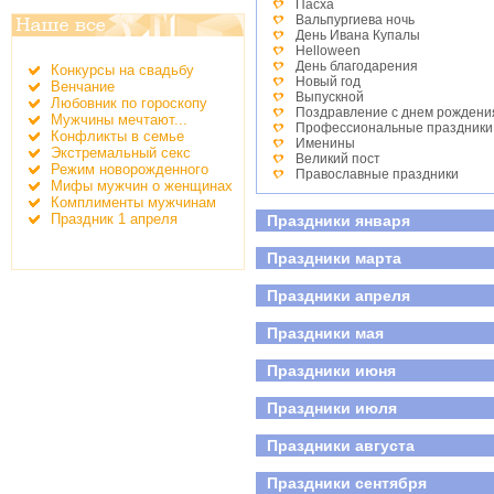
Пасха
Вальпургиева ночь
День Ивана Купалы
Helloween
День благодарения
Конкурсы на свадьбу
Новый год
Венчание
Выпускной
Любовник по гороскопу
Поздравление с днем рождени
Мужчины мечтают...
Профессиональные праздники
Конфликты в семье
Именины
Экстремальный секс
Великий пост
Режим новорожденного
Православные праздники
Мифы мужчин о женщинах
День студента
Комплименты мужчинам
Детские праздники
Праздник 1 апреля
Праздники января
День победы
Всероссийский день семьи, лю
Праздники марта
Праздники апреля
Праздники мая
Праздники июня
Праздники июля
Праздники августа
Праздники сентября