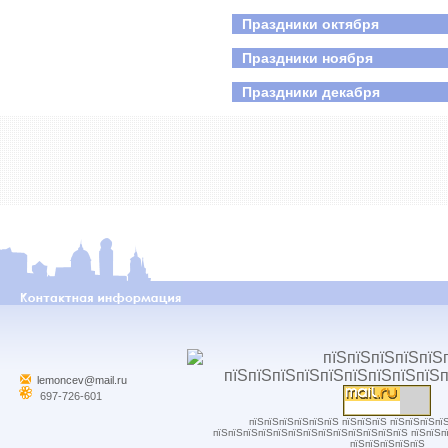
Праздники октября
Праздники ноября
Праздники декабря
lemoncev@mail.ru
697-726-601
пїЅпїЅпїЅпїЅпїЅпїЅ пїЅпїЅпїЅ пїЅпїЅпїЅпї
пїЅпїЅпїЅпїЅпїЅпїЅпїЅпїЅпїЅпїЅпїЅпїЅпїЅ пїЅпїЅп
пїЅпїЅпїЅпїЅпїЅ