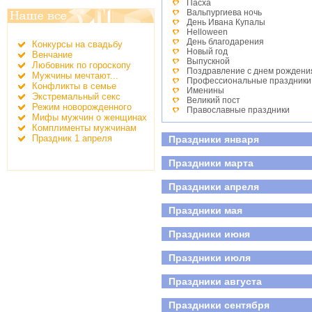
Пасха
Вальпургиева ночь
День Ивана Купалы
Helloween
День благодарения
Конкурсы на свадьбу
Новый год
Венчание
Выпускной
Любовник по гороскопу
Поздравление с днем рождени
Мужчины мечтают...
Профессиональные праздники
Конфликты в семье
Именины
Экстремальный секс
Великий пост
Режим новорожденного
Православные праздники
Мифы мужчин о женщинах
День студента
Комплименты мужчинам
Детские праздники
Праздник 1 апреля
Праздники января
День победы
Всероссийский день семьи, лю
Праздники марта
Праздники апреля
Праздники мая
Праздники июня
Праздники июля
Праздники августа
Праздники сентября