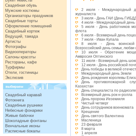
Букет невесты
Свадебная обувь
2 июля - Международный де
Мужские костюмы
журналиста
Организаторы праздников
3 июля - День ГАИ (День ГИБД
Свадебные торты
4 июля - Международный день
Оформление помещений
5 июля - День работников мо
Свадебный кортеж
флота
6 июля - Всемирный день поце
Ведущий, тамада
7 июля - Иван Купала
Артисты
8 июля - День воинской 
Фотографы
Всероссийский день семьи, любви 
Видеооператоры
10 июля - Обретение моще
Амвросия Оптинского
Салоны красоты
11 июля - Всемирный день шок
Рестораны, кафе
12 июля - День российской поч
Турфирмы
День победы в великой отечес
Отели, гостиницы
Международный день Земли
Экслюзив
День рождения королевы Елиза
День противопожарной слу
Kазахстан
День специалиста по радиоэл
Свадебный каравай
Всемирный день рок-н-ролла
День пророка Иезекииля
Фотокнига
Чистый четверг
Свадебные рушники
День сотрудников военкомата
Небесные фонарики
Крещение
Живые бабочки
День святого Валентина
Масленица
Шоколадные фонтаны
23 февраля
Венчальные иконы
8 марта
Расписные бокалы
1 апреля