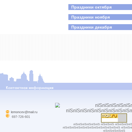
Праздники октября
Праздники ноября
Праздники декабря
lemoncev@mail.ru
697-726-601
пїЅпїЅпїЅпїЅпїЅпїЅ пїЅпїЅпїЅ пїЅпїЅпїЅпї
пїЅпїЅпїЅпїЅпїЅпїЅпїЅпїЅпїЅпїЅпїЅпїЅпїЅ пїЅпїЅп
пїЅпїЅпїЅпїЅпїЅ