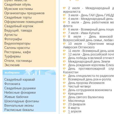
Букет невесты
Свадебная обувь
2 июля - Международный де
Мужские костюмы
журналиста
Организаторы праздников
3 июля - День ГАИ (День ГИБД
Свадебные торты
4 июля - Международный день
Оформление помещений
5 июля - День работников мо
Свадебный кортеж
флота
6 июля - Всемирный день поце
Ведущий, тамада
7 июля - Иван Купала
Артисты
8 июля - День воинской 
Фотографы
Всероссийский день семьи, любви 
Видеооператоры
10 июля - Обретение моще
Амвросия Оптинского
Салоны красоты
11 июля - Всемирный день шок
Рестораны, кафе
12 июля - День российской поч
Турфирмы
День победы в великой отечес
Отели, гостиницы
Международный день Земли
Экслюзив
День рождения королевы Елиза
День противопожарной слу
Kазахстан
День специалиста по радиоэл
Свадебный каравай
Всемирный день рок-н-ролла
День пророка Иезекииля
Фотокнига
Чистый четверг
Свадебные рушники
День сотрудников военкомата
Небесные фонарики
Крещение
Живые бабочки
День святого Валентина
Масленица
Шоколадные фонтаны
23 февраля
Венчальные иконы
8 марта
Расписные бокалы
1 апреля