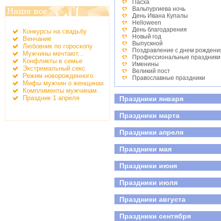
Пасха
Вальпургиева ночь
День Ивана Купалы
Helloween
День благодарения
Конкурсы на свадьбу
Новый год
Венчание
Выпускной
Любовник по гороскопу
Поздравление с днем рождени
Мужчины мечтают...
Профессиональные праздники
Конфликты в семье
Именины
Экстремальный секс
Великий пост
Режим новорожденного
Православные праздники
Мифы мужчин о женщинах
День студента
Комплименты мужчинам
Детские праздники
Праздник 1 апреля
Праздники января
День победы
Всероссийский день семьи, лю
Праздники марта
Праздники апреля
Праздники мая
Праздники июня
Праздники июля
Праздники августа
Праздники сентября