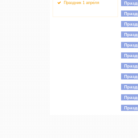
Праздник 1 апреля
Празд
Де
Все
Празд
Празд
Празд
Празд
Празд
Празд
Празд
Празд
Празд
Празд