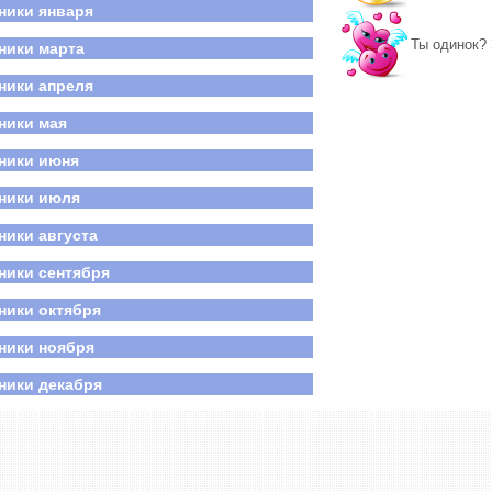
ники января
нь победы
российский день семьи, любви и верности
Ты одинок? 
ники марта
ники апреля
ники мая
ники июня
ники июля
ники августа
ники сентября
ники октября
ники ноября
ники декабря