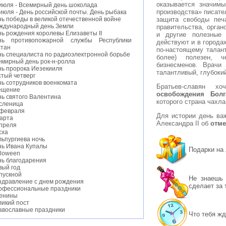
оказывается значим
 июля - Всемирный день шоколада
производства» писате
июля - День российской почты. День рыбака
защита свободы печ
ь победы в великой отечественной войне
ждународный день Земли
правительства, орган
ь рождения королевы Елизаветы II
и другие полезные 
нь противопожарной службы Республики
действуют и в городах
стан
по-настоящему талант
нь специалиста по радиоэлектронной борьбе
более) полезен, ч
емирный день рок-н-ролла
бизнесменов. Врачи 
нь пророка Иезекииля
талантливый, глубоки
стый четверг
нь сотрудников военкомата
Братьев-славян 
ещение
освобождения Болг
нь святого Валентина
которого страна чахла
сленица
 февраля
Для истории день важ
марта
Александра II об
отме
апреля
сха
льпургиева ночь
нь Ивана Купалы
Подарки на
lloween
нь благодарения
вый год
пускной
Не знаешь 
здравление с днем рождения
сделает за 
офессиональные праздники
енины
ликий пост
авославные праздники
Что тебя жд
нь студента
тские праздники