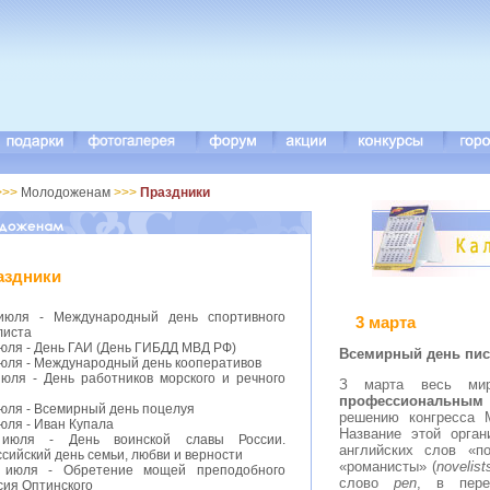
>>>
Молодоженам
>>>
Праздники
аздники
июля - Международный день спортивного
3 марта
листа
июля - День ГАИ (День ГИБДД МВД РФ)
В
семирный день пис
июля - Международный день кооперативов
июля - День работников морского и речного
З марта весь ми
профессиональным 
июля - Всемирный день поцелуя
решению конгресса 
юля - Иван Купала
Название этой орган
июля - День воинской славы России.
английских слов «п
сийский день семьи, любви и верности
«романисты» (
novelist
 июля - Обретение мощей преподобного
слово
pen
, в пере
сия Оптинского