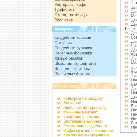
11
Рестораны, кафе
12 
Турфирмы
Ден
Отели, гостиницы
Ме
Экслюзив
Ден
Де
Kазах
Де
Свадебный каравай
Вс
Де
Фотокнига
Чи
Свадебные рушники
Де
Небесные фонарики
Кр
Живые бабочки
Де
Ма
Шоколадные фонтаны
23
Венчальные иконы
8 
Расписные бокалы
1 
Па
Ва
Де
He
Де
Конкурсы на свадьбу
Но
Венчание
Вы
Любовник по гороскопу
По
Мужчины мечтают...
Пр
Конфликты в семье
Им
Экстремальный секс
Ве
Режим новорожденного
Пр
Мифы мужчин о женщинах
Де
Комплименты мужчинам
Де