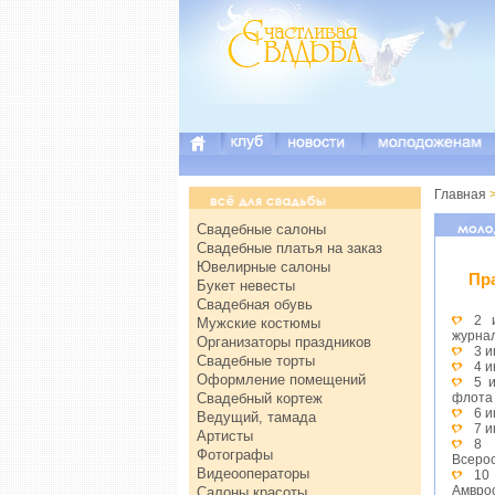
Главная
Свадебные салоны
Свадебные платья на заказ
Ювелирные салоны
Пр
Букет невесты
Свадебная обувь
2 
Мужские костюмы
журна
Организаторы праздников
3 
Свадебные торты
4 
Оформление помещений
5 
Свадебный кортеж
флота
6 
Ведущий, тамада
7 и
Артисты
8 
Фотографы
Всерос
Видеооператоры
10
Амвро
Салоны красоты