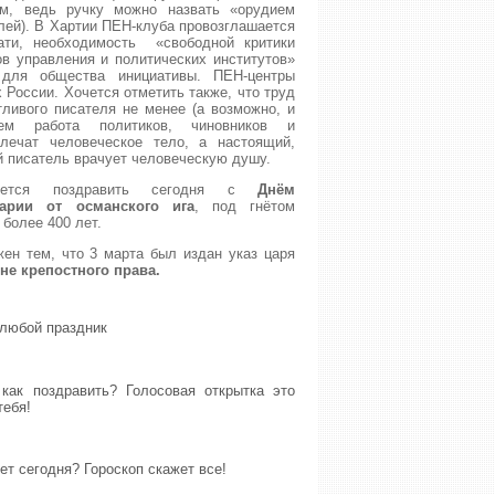
ым, ведь ручку можно назвать «орудием
лей). В Хартии ПЕН-клуба провозглашается
ати, необходимость «свободной критики
ов управления и политических институтов»
для общества инициативы. ПЕН-центры
 России. Хочется отметить также, что труд
ливого писателя не менее (а возможно, и
ем работа политиков, чиновников и
лечат человеческое тело, а настоящий,
й писатель врачует человеческую душу.
хочется поздравить сегодня с
Днём
арии от османского ига
, под гнётом
 более 400 лет.
ен тем, что 3 марта был издан указ царя
не крепостного права.
 любой праздник
как поздравить? Голосовая открытка это
тебя!
ет сегодня? Гороскоп скажет все!