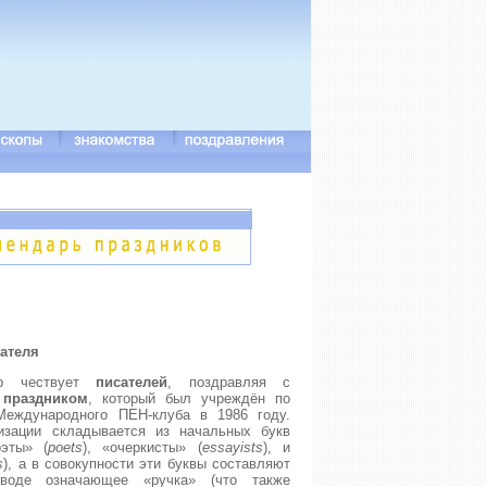
ателя
р чествует
писателей
, поздравляя с
праздником
, который был учреждён по
Международного ПЕН-клуба в 1986 году.
изации складывается из начальных букв
оэты» (
poets
), «очеркисты» (
essayists
), и
s
), а в совокупности эти буквы составляют
воде означающее «ручка» (что также