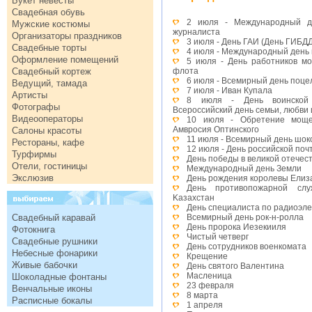
Букет невесты
Свадебная обувь
2 июля - Международный де
Мужские костюмы
журналиста
Организаторы праздников
3 июля - День ГАИ (День ГИБД
Свадебные торты
4 июля - Международный день
Оформление помещений
5 июля - День работников мо
Свадебный кортеж
флота
6 июля - Всемирный день поце
Ведущий, тамада
7 июля - Иван Купала
Артисты
8 июля - День воинской 
Фотографы
Всероссийский день семьи, любви 
Видеооператоры
10 июля - Обретение моще
Амвросия Оптинского
Салоны красоты
11 июля - Всемирный день шок
Рестораны, кафе
12 июля - День российской поч
Турфирмы
День победы в великой отечес
Отели, гостиницы
Международный день Земли
Экслюзив
День рождения королевы Елиза
День противопожарной слу
Kазахстан
День специалиста по радиоэл
Свадебный каравай
Всемирный день рок-н-ролла
День пророка Иезекииля
Фотокнига
Чистый четверг
Свадебные рушники
День сотрудников военкомата
Небесные фонарики
Крещение
Живые бабочки
День святого Валентина
Масленица
Шоколадные фонтаны
23 февраля
Венчальные иконы
8 марта
Расписные бокалы
1 апреля