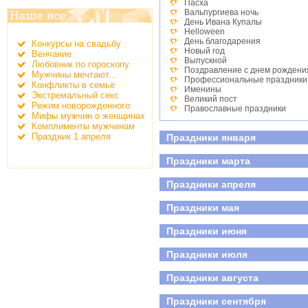
Пасха
Вальпургиева ночь
День Ивана Купалы
Helloween
День благодарения
Конкурсы на свадьбу
Новый год
Венчание
Выпускной
Любовник по гороскопу
Поздравление с днем рождени
Мужчины мечтают...
Профессиональные праздники
Конфликты в семье
Именины
Экстремальный секс
Великий пост
Режим новорожденного
Православные праздники
Мифы мужчин о женщинах
День студента
Комплименты мужчинам
Детские праздники
Праздник 1 апреля
Праздники января
День победы
Всероссийский день семьи, лю
Праздники марта
Праздники апреля
Праздники мая
Праздники июня
Праздники июля
Праздники августа
Праздники сентября