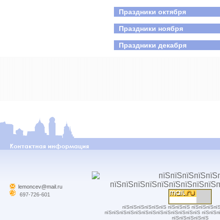
Праздники октября
Праздники ноября
Праздники декабря
lemoncev@mail.ru
697-726-601
пїЅпїЅпїЅпїЅпїЅпїЅ пїЅпїЅпїЅ пїЅпїЅпїЅпї
пїЅпїЅпїЅпїЅпїЅпїЅпїЅпїЅпїЅпїЅпїЅпїЅпїЅ пїЅпїЅп
пїЅпїЅпїЅпїЅпїЅ