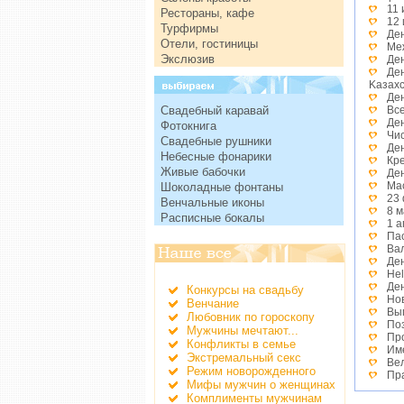
11
Рестораны, кафе
12 
Турфирмы
Ден
Отели, гостиницы
Ме
Экслюзив
Ден
Де
Kазах
Де
Свадебный каравай
Вс
Де
Фотокнига
Чи
Свадебные рушники
Де
Небесные фонарики
Кр
Живые бабочки
Де
Ма
Шоколадные фонтаны
23
Венчальные иконы
8 
Расписные бокалы
1 
Па
Ва
Де
He
Де
Конкурсы на свадьбу
Но
Венчание
Вы
Любовник по гороскопу
По
Мужчины мечтают...
Пр
Конфликты в семье
Им
Экстремальный секс
Ве
Режим новорожденного
Пр
Мифы мужчин о женщинах
Де
Комплименты мужчинам
Де