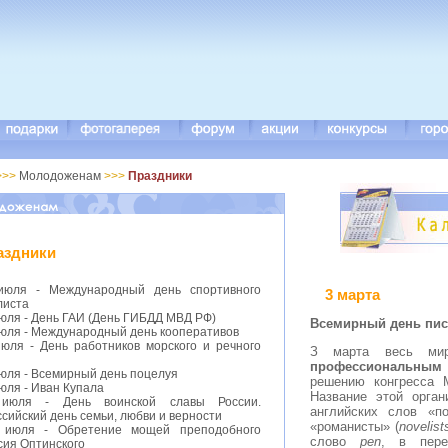
>>>
Молодоженам
>>>
Праздники
аздники
июля - Международный день спортивного
3 марта
листа
июля - День ГАИ (День ГИБДД МВД РФ)
В
семирный день пис
июля - Международный день кооперативов
июля - День работников морского и речного
З марта весь ми
профессиональным 
июля - Всемирный день поцелуя
решению конгресса 
юля - Иван Купала
Название этой орган
июля - День воинской славы России.
английских слов «п
сийский день семьи, любви и верности
«романисты» (
novelist
 июля - Обретение мощей преподобного
слово
pen
, в пере
сия Оптинского