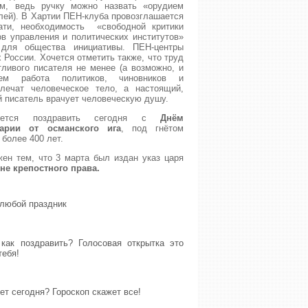
ым, ведь ручку можно назвать «орудием
лей). В Хартии ПЕН-клуба провозглашается
ати, необходимость «свободной критики
ов управления и политических институтов»
для общества инициативы. ПЕН-центры
 России. Хочется отметить также, что труд
ливого писателя не менее (а возможно, и
ем работа политиков, чиновников и
лечат человеческое тело, а настоящий,
й писатель врачует человеческую душу.
хочется поздравить сегодня с
Днём
арии от османского ига
, под гнётом
 более 400 лет.
ен тем, что 3 марта был издан указ царя
не крепостного права.
 любой праздник
как поздравить? Голосовая открытка это
тебя!
ет сегодня? Гороскоп скажет все!