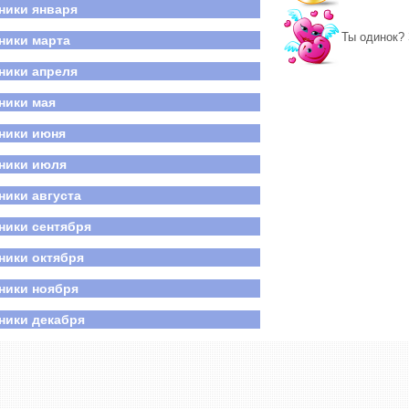
ники января
нь победы
российский день семьи, любви и верности
Ты одинок? 
ники марта
ники апреля
ники мая
ники июня
ники июля
ники августа
ники сентября
ники октября
ники ноября
ники декабря