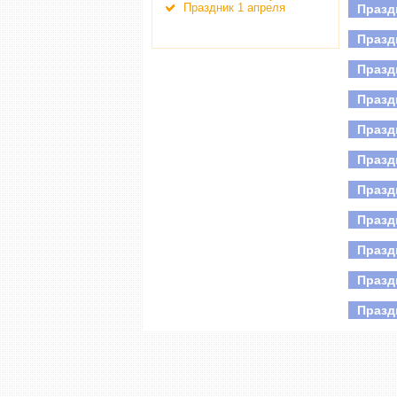
Праздник 1 апреля
Празд
Де
Все
Празд
Празд
Празд
Празд
Празд
Празд
Празд
Празд
Празд
Празд