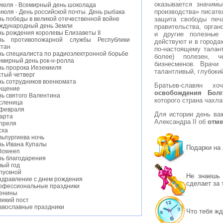
оказывается значим
 июля - Всемирный день шоколада
производства» писате
июля - День российской почты. День рыбака
защита свободы печ
ь победы в великой отечественной войне
ждународный день Земли
правительства, орган
ь рождения королевы Елизаветы II
и другие полезные 
нь противопожарной службы Республики
действуют и в городах
стан
по-настоящему талант
нь специалиста по радиоэлектронной борьбе
более) полезен, ч
емирный день рок-н-ролла
бизнесменов. Врачи 
нь пророка Иезекииля
талантливый, глубоки
стый четверг
нь сотрудников военкомата
Братьев-славян 
ещение
освобождения Болг
нь святого Валентина
которого страна чахла
сленица
 февраля
Для истории день важ
марта
Александра II об
отме
апреля
сха
льпургиева ночь
нь Ивана Купалы
Подарки на
lloween
нь благодарения
вый год
пускной
Не знаешь 
здравление с днем рождения
сделает за 
офессиональные праздники
енины
ликий пост
авославные праздники
Что тебя жд
нь студента
тские праздники