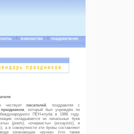
ателя
р чествует
писателей
, поздравляя с
праздником
, который был учреждён по
Международного ПЕН-клуба в 1986 году.
изации складывается из начальных букв
оэты» (
poets
), «очеркисты» (
essayists
), и
s
), а в совокупности эти буквы составляют
воде означающее «ручка» (что также